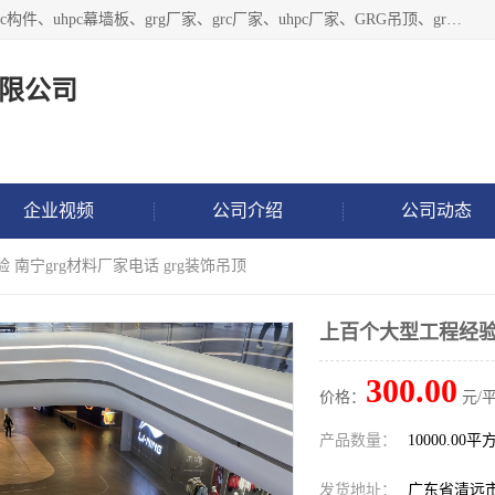
广东饰纪上品建材科技有限公司，主营grg材料、UHPC板、grc构件、uhpc幕墙板、grg厂家、grc厂家、uhpc厂家、GRG吊顶、grg石膏板、grg构件、外墙grc线条、grg造型、grg材料定制，uhpc高性能混凝土，uhpc构件，uhpc镂空挂板，grg材料生产厂家，广东grg厂家，广东grc厂家，联系方式*，2万平厂房，如果您对我公司的产品服务感兴趣，请联系我们。
限公司
企业视频
公司介绍
公司动态
 南宁grg材料厂家电话 grg装饰吊顶
上百个大型工程经验 
300.00
价格：
元/平
产品数量：
10000.00平
发货地址：
广东省清远