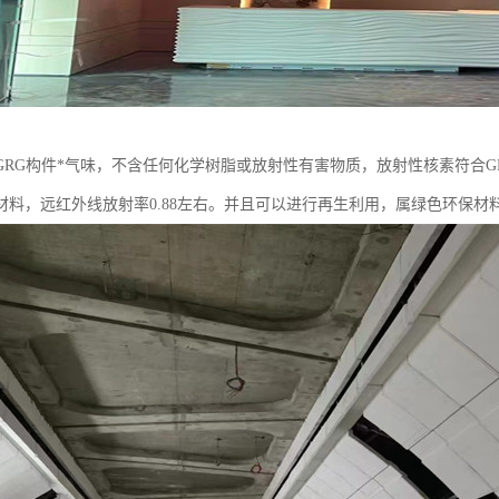
RG构件*气味，不含任何化学树脂或放射性有害物质，放射性核素符合GB6
材料，远红外线放射率0.88左右。并且可以进行再生利用，属绿色环保材