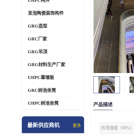
UHPC构件
发泡陶瓷装饰构件
GRG造型
GRC厂家
GRG吊顶
GRG材料生产厂家
UHPC幕墙板
GRC树池坐凳
UHPC树池坐凳
产品描述
最新供应商机
更多
抗弯强度（MPa）