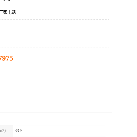
料厂家电话
7975
m2）
33.5