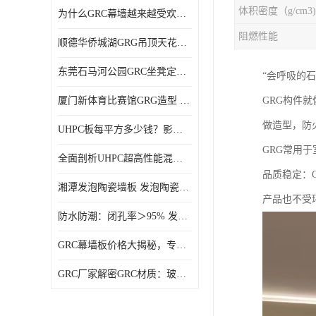
体积密度（g/cm3)
为什么GRC幕墙越来越受欢迎？一起来了解GRC幕墙
阻燃性能
顺德华侨城湖GRG吊顶天花GRG材料定制厂家饰纪上品
东莞石马河公园GRC坐凳定制选择广东饰纪上品GRC构件厂家
‌“会呼吸的石
厦门新体育比赛馆GRG造型 GRG材料 广东GRG厂家
GRG构件
做造型，防
UHPC板每平方多少钱？影响价格的关键因素解析
GRG常用
全面剖析UHPC超高性能混凝土：优势显著，劣势何在？
品质稳定：G
湘潭发泡陶瓷墙板 发泡陶瓷装饰构件 轻质高强：密度低但抗压强度高
产品也不受
防水防潮：闭孔率＞95% 发泡陶瓷装饰构件 南阳发泡陶瓷厂家
GRC幕墙板价格大揭秘，专业厂家报价助您轻松掌控预算
GRC厂家解密GRC材质：玻璃纤维与水泥复合，创新建筑新选择