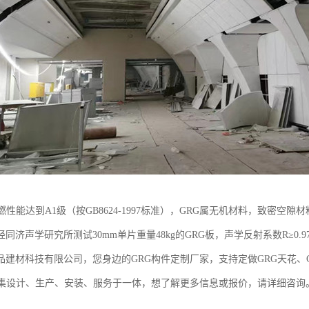
燃性能达到A1级（按GB8624-1997标准），GRG属无机材料，致密空
同济声学研究所测试30mm单片重量48kg的GRG板，声学反射系数R≥0
品建材科技有限公司，您身边的GRG构件定制厂家，支持定做GRG天花、G
，集设计、生产、安装、服务于一体，想了解更多信息或报价，请详细咨询