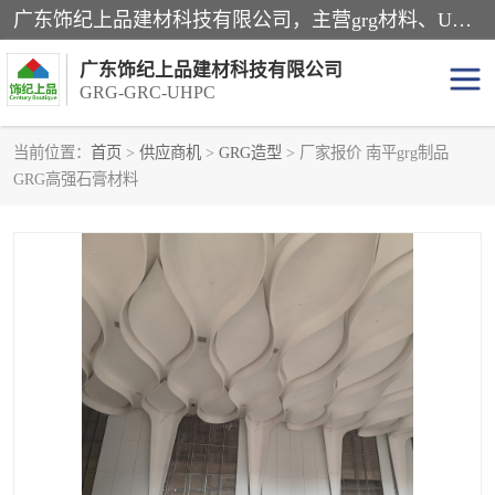
广东饰纪上品建材科技有限公司，主营grg材料、UHPC板、grc构件、uhpc幕墙板、grg厂家、grc厂家、uhpc厂家、GRG吊顶、grg石膏板、grg构件、外墙grc线条、grg造型、grg材料定制，uhpc高性能混凝土，uhpc构件，uhpc镂空挂板，grg材料生产厂家，广东grg厂家，广东grc厂家，联系方式*，2万平厂房，如果您对我公司的产品服务感兴趣，请联系我们。
广东饰纪上品建材科技有限公司
GRG-GRC-UHPC
当前位置：
首页
>
供应商机
>
GRG造型
> 厂家报价 南平grg制品
GRG高强石膏材料
GRG构件
GRC构件
UHPC构件
发泡陶瓷装饰构件
GRG造型
GRC厂家
GRG吊顶
GRG材料生产厂家
UHPC幕墙板
GRC树池坐凳
UHPC树池坐凳