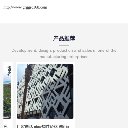
http://www.grggrc168.com
产品推荐
Development, design, production and sales in one of the
manufacturing enterprises
厂家电话 uhpc构件价格 佛山uhpc工厂
uhpc挂板 南昌uhpc材料 报价单