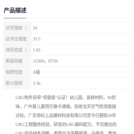
产品描述
抗弯强度（MPa）
24
抗冲击强度（kj/m2）
33.5
体积密度（g/cm3)
1.65
断裂荷载
1236N，875N
阻燃性能
A级
耐火极限
3.5h
GRG构件自带“母婴级”认证！幼儿园、装修材料，00异
味，广州某儿童用它做卡通墙，验收当天空气检测直接
达标。广东饰纪上品建材科技有限公司至今已拥有20年
GRG工程服务经验。研发的GRG基料配方，不仅做出的
GRG成品线条流畅、表面光洁平整顺滑、白度高、质地