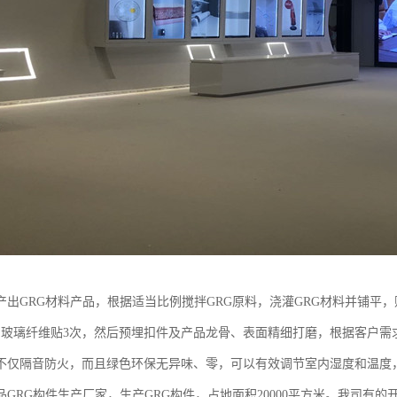
产出GRG材料产品，根据适当比例搅拌GRG原料，浇灌GRG材料并铺平
，玻璃纤维贴3次，然后预埋扣件及产品龙骨、表面精细打磨，根据客户需
不仅隔音防火，而且绿色环保无异味、零，可以有效调节室内湿度和温度
品GRG构件生产厂家，生产GRG构件，占地面积20000平方米。我司有