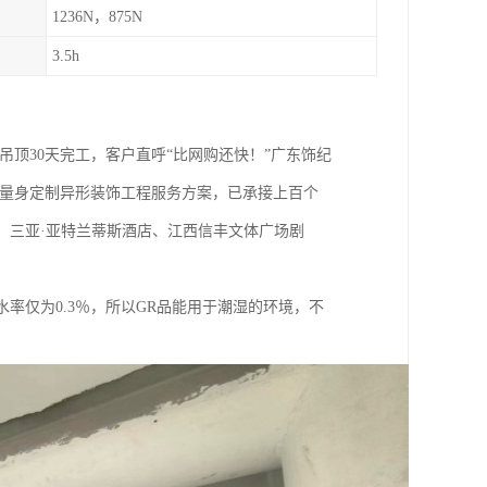
1236N，875N
3.5h
面吊顶30天完工，客户直呼“比网购还快！”广东饰纪
户量身定制异形装饰工程服务方案，已承接上百个
、三亚·亚特兰蒂斯酒店、江西信丰文体广场剧
率仅为0.3％，所以GR品能用于潮湿的环境，不