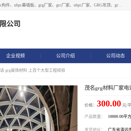
广东饰纪上品建材科技有限公司，主营grg材料、UHPC板、grc构件、uhpc幕墙板、grg厂家、grc厂家、uhpc厂家、GRG吊顶、grg石膏板、grg构件、外墙grc线条、grg造型、grg材料定制，uhpc高性能混凝土，uhpc构件，uhpc镂空挂板，grg材料生产厂家，广东grg厂家，广东grc厂家，联系方式*，2万平厂房，如果您对我公司的产品服务感兴趣，请联系我们。
限公司
企业视频
公司介绍
公司动态
电话 grg装饰材料 上百个大型工程经验
茂名grg材料厂家电
300.00
价格：
元/平
产品数量：
10000.00平
发货地址：
广东省清远