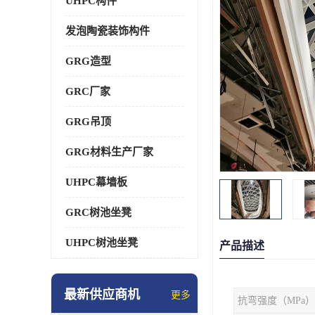
UHPC构件
发泡陶瓷装饰构件
GRG造型
GRC厂家
GRG吊顶
GRG材料生产厂家
UHPC幕墙板
GRC树池坐凳
UHPC树池坐凳
产品描述
最新供应商机
更多
抗弯强度（MPa）