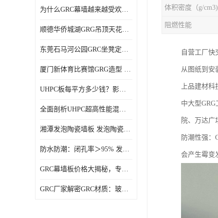
体积密度（g/cm3)
为什么GRC幕墙越来越受欢迎？一起来了解GRC幕墙
阻燃性能
顺德华侨城湖GRG吊顶天花GRG材料定制厂家饰纪上品
东莞石马河公园GRC坐凳定制选择广东饰纪上品GRC构件厂家
自营工厂快交
厦门新体育比赛馆GRG造型 GRG材料 广东GRG厂家
从图纸到安装
上品建材科
UHPC板每平方多少钱？影响价格的关键因素解析
中大型GR
全面剖析UHPC超高性能混凝土：优势显著，劣势何在？
院、万达广
湘潭发泡陶瓷墙板 发泡陶瓷装饰构件 轻质高强：密度低但抗压强度高
防潮性强：
防水防潮：闭孔率＞95% 发泡陶瓷装饰构件 南阳发泡陶瓷厂家
会产生霉变
GRC幕墙板价格大揭秘，专业厂家报价助您轻松掌控预算
GRC厂家解密GRC材质：玻璃纤维与水泥复合，创新建筑新选择