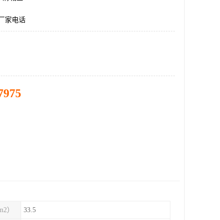
料厂家电话
7975
m2）
33.5