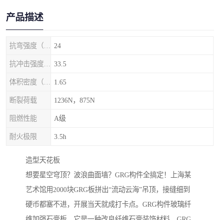
产品描述
抗弯强度（MPa）
24
抗冲击强度（kj/m2）
33.5
体积密度（g/cm3)
1.65
断裂荷载
1236N，875N
阻燃性能
A级
耐火极限
3.5h
‌造型天花板‌
想要星空穹顶？波浪曲面墙？GRG构件全搞定！上海某
艺术馆用2000块GRG板拼出“流动云海”吊顶，接缝细到
硬币都塞不进，开展当天就成打卡点。GRG构件玻璃纤
维加强石膏板，它是一种改良纤维石膏装饰材料，GRG