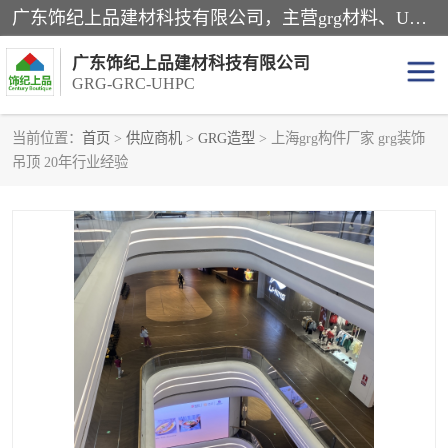
广东饰纪上品建材科技有限公司，主营grg材料、UHPC板、grc构件、uhpc幕墙板、grg厂家、grc厂家、uhpc厂家、GRG吊顶、grg石膏板、grg构件、外墙grc线条、grg造型、grg材料定制，uhpc高性能混凝土，uhpc构件，uhpc镂空挂板，grg材料生产厂家，广东grg厂家，广东grc厂家，联系方式*，2万平厂房，如果您对我公司的产品服务感兴趣，请联系我们。
广东饰纪上品建材科技有限公司
GRG-GRC-UHPC
当前位置：
首页
>
供应商机
>
GRG造型
> 上海grg构件厂家 grg装饰
吊顶 20年行业经验
GRG构件
GRC构件
UHPC构件
发泡陶瓷装饰构件
GRG造型
GRC厂家
GRG吊顶
GRG材料生产厂家
UHPC幕墙板
GRC树池坐凳
UHPC树池坐凳