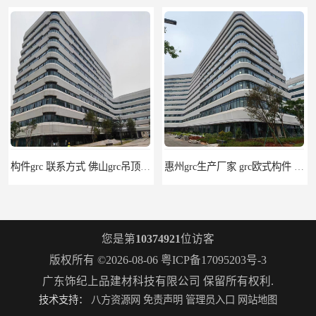
构件grc 联系方式 佛山grc吊顶厂家
惠州grc生产厂家 grc欧式构件 20年行业经验
您是第
10374921
位访客
版权所有 ©2026-08-06
粤ICP备17095203号-3
广东饰纪上品建材科技有限公司
保留所有权利.
技术支持：
八方资源网
免责声明
管理员入口
网站地图