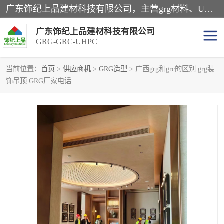
广东饰纪上品建材科技有限公司，主营grg材料、UHPC板、grc构件、uhpc幕墙板、grg厂家、grc厂家、uhpc厂家、GRG吊顶、grg石膏板、grg构件、外墙grc线条、grg造型、grg材料定制，uhpc高性能混凝土，uhpc构件，uhpc镂空挂板，grg材料生产厂家，广东grg厂家，广东grc厂家，联系方式*，2万平厂房，如果您对我公司的产品服务感兴趣，请联系我们。
广东饰纪上品建材科技有限公司
GRG-GRC-UHPC
当前位置：
首页
>
供应商机
>
GRG造型
> 广西grg和grc的区别 grg装
饰吊顶 GRG厂家电话
GRG构件
GRC构件
UHPC构件
发泡陶瓷装饰构件
GRG造型
GRC厂家
GRG吊顶
GRG材料生产厂家
UHPC幕墙板
GRC树池坐凳
UHPC树池坐凳