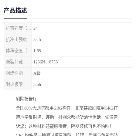
产品描述
抗弯强度（MPa）
24
抗冲击强度（kj/m2）
33.5
体积密度（g/cm3)
1.65
断裂荷载
1236N，875N
阻燃性能
A级
耐火极限
3.5h
剧院‌报告厅
全国80%大剧院都用GRG构件！北京某歌剧院用GRG打
造声学反射墙，连后一排观众都能听清悄悄话。偷偷告
诉您：这种材料还能吸噪音，隔壁装修再也不怕吵！
GRG构件是一种通过模具造型、纹理、质感与色彩表达