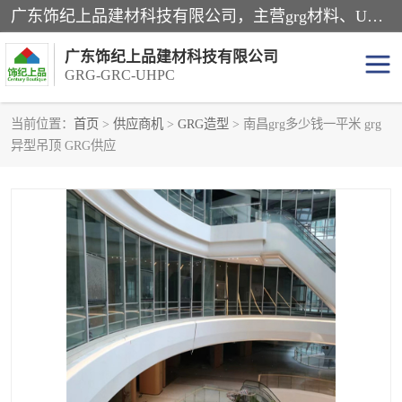
广东饰纪上品建材科技有限公司，主营grg材料、UHPC板、grc构件、uhpc幕墙板、grg厂家、grc厂家、uhpc厂家、GRG吊顶、grg石膏板、grg构件、外墙grc线条、grg造型、grg材料定制，uhpc高性能混凝土，uhpc构件，uhpc镂空挂板，grg材料生产厂家，广东grg厂家，广东grc厂家，联系方式*，2万平厂房，如果您对我公司的产品服务感兴趣，请联系我们。
广东饰纪上品建材科技有限公司
GRG-GRC-UHPC
当前位置：
首页
>
供应商机
>
GRG造型
> 南昌grg多少钱一平米 grg
异型吊顶 GRG供应
GRG构件
GRC构件
UHPC构件
发泡陶瓷装饰构件
GRG造型
GRC厂家
GRG吊顶
GRG材料生产厂家
UHPC幕墙板
GRC树池坐凳
UHPC树池坐凳