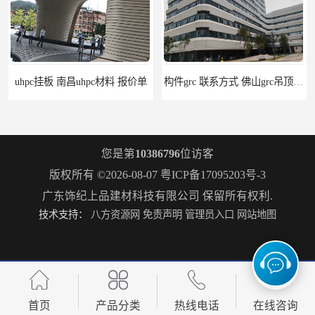
uhpc挂板 南昌uhpc材料 报价单
构件grc 联系方式 佛山grc吊顶厂家
您是第
10386796
位访客
版权所有 ©2026-08-07
粤ICP备17095203号-3
广东饰纪上品建材科技有限公司
保留所有权利.
技术支持：
八方资源网
免责声明
管理员入口
网站地图
惠州grc生产厂家 grc欧式构件 20年行业经验
grc水泥构件 湛江grc墙板生产商 生产安装一条龙
首页
产品分类
热线电话
在线咨询