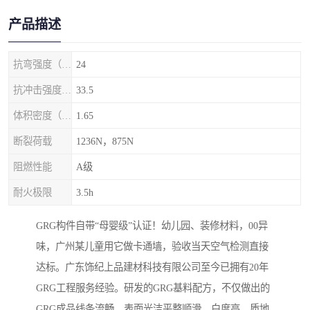
产品描述
抗弯强度（MPa）
24
抗冲击强度（kj/m2）
33.5
体积密度（g/cm3)
1.65
断裂荷载
1236N，875N
阻燃性能
A级
耐火极限
3.5h
GRG构件自带“母婴级”认证！幼儿园、装修材料，00异
味，广州某儿童用它做卡通墙，验收当天空气检测直接
达标。广东饰纪上品建材科技有限公司至今已拥有20年
GRG工程服务经验。研发的GRG基料配方，不仅做出的
GRG成品线条流畅、表面光洁平整顺滑、白度高、质地