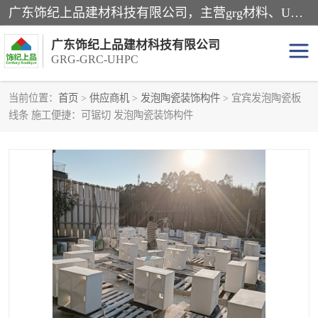
广东饰纪上品建材科技有限公司，主营grg材料、UHPC板、grc构件、uhpc幕墙板、grg厂家、grc厂家、uhpc厂家、GRG吊顶、grg石膏板、grg构件、外墙grc线条、grg造型、grg材料定制，uhpc高性能混凝土，uhpc构件，uhpc镂空挂板，grg材料生产厂家，广东grg厂家，广东grc厂家，联系方式*，2万平厂房，如果您对我公司的产品服务感兴趣，请联系我们。
广东饰纪上品建材科技有限公司
GRG-GRC-UHPC
当前位置：
首页
>
供应商机
>
发泡陶瓷装饰构件
> 宜宾发泡陶瓷板
线条 施工便捷：可锯切 发泡陶瓷装饰构件
GRG构件
GRC构件
UHPC构件
发泡陶瓷装饰构件
GRG造型
GRC厂家
GRG吊顶
GRG材料生产厂家
UHPC幕墙板
GRC树池坐凳
UHPC树池坐凳