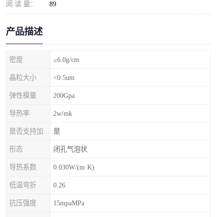
阅 读 量：
89
产品描述
密度
≥6.0g/cm
晶粒大小
<0.5um
弹性模量
200Gpa
导热率
2w/mk
是否支持加工定制
是
形态
闭孔气泡状
导热系数
0.030W/(m·K)
低温弯折
0.26
抗压强度
15mpaMPa