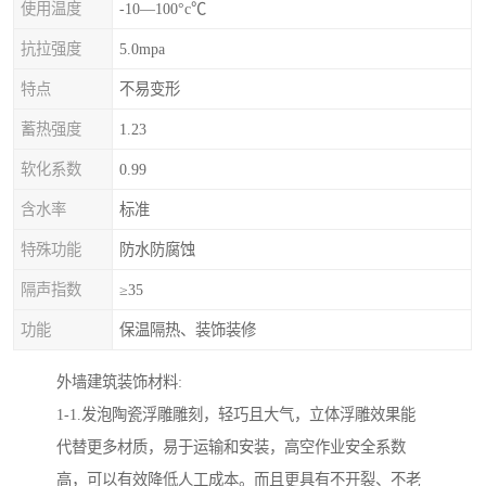
使用温度
-10—100°c℃
抗拉强度
5.0mpa
特点
不易变形
蓄热强度
1.23
软化系数
0.99
含水率
标准
特殊功能
防水防腐蚀
隔声指数
≥35
功能
保温隔热、装饰装修
外墙建筑装饰材料:
1-1.发泡陶瓷浮雕雕刻，轻巧且大气，立体浮雕效果能
代替更多材质，易于运输和安装，高空作业安全系数
高，可以有效降低人工成本。而且更具有不开裂、不老