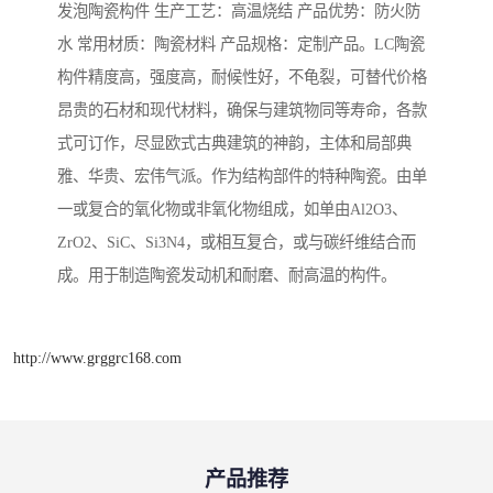
发泡陶瓷构件 生产工艺：高温烧结 产品优势：防火防
水 常用材质：陶瓷材料 产品规格：定制产品。LC陶瓷
构件精度高，强度高，耐候性好，不龟裂，可替代价格
昂贵的石材和现代材料，确保与建筑物同等寿命，各款
式可订作，尽显欧式古典建筑的神韵，主体和局部典
雅、华贵、宏伟气派。作为结构部件的特种陶瓷。由单
一或复合的氧化物或非氧化物组成，如单由Al2O3、
ZrO2、SiC、Si3N4，或相互复合，或与碳纤维结合而
成。用于制造陶瓷发动机和耐磨、耐高温的构件。
http://www.grggrc168.com
产品推荐