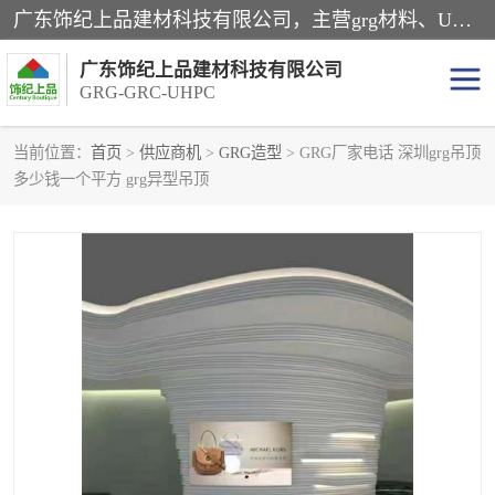
广东饰纪上品建材科技有限公司，主营grg材料、UHPC板、grc构件、uhpc幕墙板、grg厂家、grc厂家、uhpc厂家、GRG吊顶、grg石膏板、grg构件、外墙grc线条、grg造型、grg材料定制，uhpc高性能混凝土，uhpc构件，uhpc镂空挂板，grg材料生产厂家，广东grg厂家，广东grc厂家，联系方式*，2万平厂房，如果您对我公司的产品服务感兴趣，请联系我们。
广东饰纪上品建材科技有限公司
GRG-GRC-UHPC
当前位置：
首页
>
供应商机
>
GRG造型
> GRG厂家电话 深圳grg吊顶
多少钱一个平方 grg异型吊顶
GRG构件
GRC构件
UHPC构件
发泡陶瓷装饰构件
GRG造型
GRC厂家
GRG吊顶
GRG材料生产厂家
UHPC幕墙板
GRC树池坐凳
UHPC树池坐凳