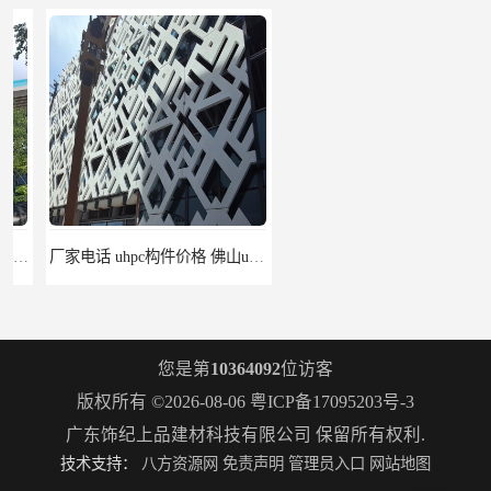
厂家电话 uhpc构件价格 佛山uhpc工厂
uhpc挂板 南昌uhpc材料 报价单
您是第
10364092
位访客
版权所有 ©2026-08-06
粤ICP备17095203号-3
广东饰纪上品建材科技有限公司
保留所有权利.
技术支持：
八方资源网
免责声明
管理员入口
网站地图