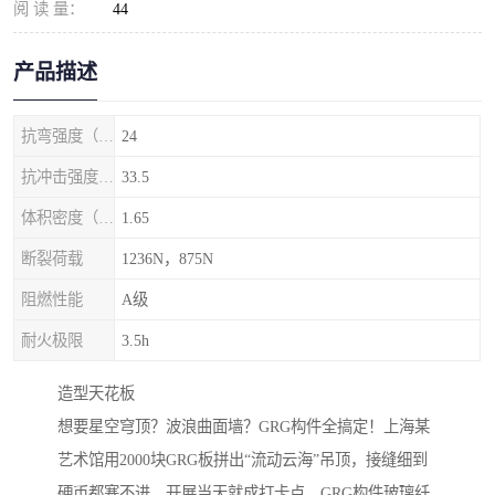
阅 读 量：
44
产品描述
抗弯强度（MPa）
24
抗冲击强度（kj/m2）
33.5
体积密度（g/cm3)
1.65
断裂荷载
1236N，875N
阻燃性能
A级
耐火极限
3.5h
‌造型天花板‌
想要星空穹顶？波浪曲面墙？GRG构件全搞定！上海某
艺术馆用2000块GRG板拼出“流动云海”吊顶，接缝细到
硬币都塞不进，开展当天就成打卡点。GRG构件玻璃纤