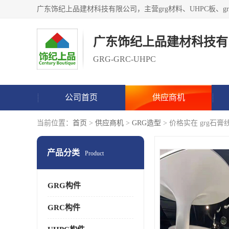
广东饰纪上品建材科技有
GRG-GRC-UHPC
公司首页
供应商机
当前位置：
首页
>
供应商机
>
GRG造型
> 价格实在 grg石膏
产品分类
Product
GRG构件
GRC构件