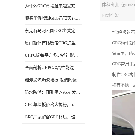
体积密度（g/cm3)
为什么GRC幕墙越来越受欢迎？一起来了解GRC幕墙
阻燃性能
顺德华侨城湖GRG吊顶天花GRG材料定制厂家饰纪上品
东莞石马河公园GRC坐凳定制选择广东饰纪上品GRC构件厂家
‌“会呼吸的石
厦门新体育比赛馆GRG造型 GRG材料 广东GRG厂家
GRG构件
做造型，防
UHPC板每平方多少钱？影响价格的关键因素解析
GRG常用
全面剖析UHPC超高性能混凝土：优势显著，劣势何在？
制作GRG
湘潭发泡陶瓷墙板 发泡陶瓷装饰构件 轻质高强：密度低但抗压强度高
稍有不慎，
防水防潮：闭孔率＞95% 发泡陶瓷装饰构件 南阳发泡陶瓷厂家
GRC幕墙板价格大揭秘，专业厂家报价助您轻松掌控预算
GRC厂家解密GRC材质：玻璃纤维与水泥复合，创新建筑新选择