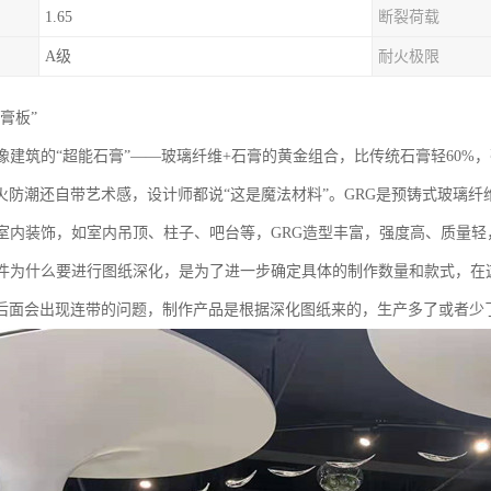
1.65
断裂荷载
A级
耐火极限
膏板”‌
就像建筑的“超能石膏”——玻璃纤维+石膏的黄金组合，比传统石膏轻60
火防潮还自带艺术感，设计师都说“这是魔法材料”。GRG是预铸式玻璃
于室内装饰，如室内吊顶、柱子、吧台等，GRG造型丰富，强度高、质量
构件为什么要进行图纸深化，是为了进一步确定具体的制作数量和款式，在
后面会出现连带的问题，制作产品是根据深化图纸来的，生产多了或者少