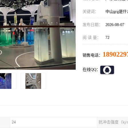
关键词：
中山grg是
发布日期：
2026-08-07
阅 读 量：
72
1890229
销售电话：
在线QQ：
24
抗冲击强度（kj/