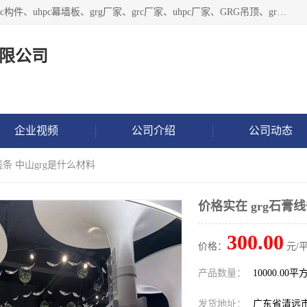
广东饰纪上品建材科技有限公司，主营grg材料、UHPC板、grc构件、uhpc幕墙板、grg厂家、grc厂家、uhpc厂家、GRG吊顶、grg石膏板、grg构件、外墙grc线条、grg造型、grg材料定制，uhpc高性能混凝土，uhpc构件，uhpc镂空挂板，grg材料生产厂家，广东grg厂家，广东grc厂家，联系方式*，2万平厂房，如果您对我公司的产品服务感兴趣，请联系我们。
限公司
企业视频
公司介绍
公司动态
线条 中山grg是什么材料
价格实在 grg石膏线
300.00
价格：
元/平
产品数量：
10000.00平
发货地址：
广东省清远