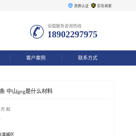
资质认证
实名商家
全国服务咨询热线:
18902297975
客户案例
联系方式
条 中山grg是什么材料
方 起
方
市清城区