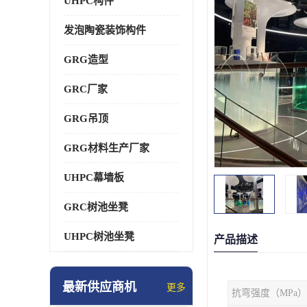
UHPC构件
发泡陶瓷装饰构件
GRG造型
GRC厂家
GRG吊顶
GRG材料生产厂家
UHPC幕墙板
GRC树池坐凳
UHPC树池坐凳
产品描述
最新供应商机
更多
抗弯强度（MPa）