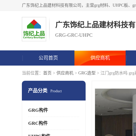
广东饰纪上品建材科技有
GRG-GRC-UHPC
公司首页
供应商机
当前位置：
首页
>
供应商机
>
GRG造型
> 江门grg防水吗 gr
产品分类
Product
GRG构件
GRC构件