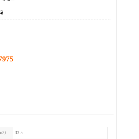
吗
7975
m2）
33.5