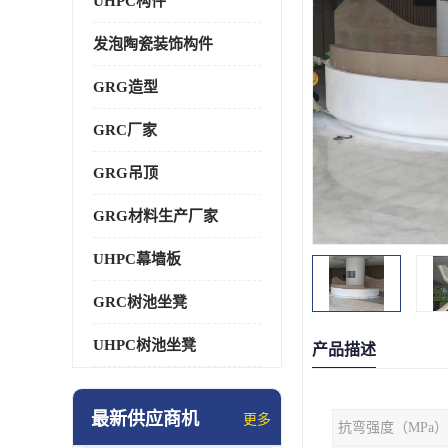
UHPC构件
发泡陶瓷装饰构件
GRG造型
GRC厂家
GRG吊顶
GRG材料生产厂家
UHPC幕墙板
GRC树池坐凳
UHPC树池坐凳
产品描述
最新供应商机
更多
抗弯强度（MPa）