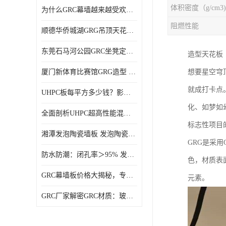
体积密度（g/cm3)
为什么GRC幕墙越来越受欢迎？一起来了解GRC幕墙
阻燃性能
顺德华侨城湖GRG吊顶天花GRG材料定制厂家饰纪上品
东莞石马河公园GRC坐凳定制选择广东饰纪上品GRC构件厂家
‌造型天花板‌
厦门新体育比赛馆GRG造型 GRG材料 广东GRG厂家
想要星空穹
就成打卡点
UHPC板每平方多少钱？影响价格的关键因素解析
化、如梦如
全面剖析UHPC超高性能混凝土：优势显著，劣势何在？
标志性项目
湘潭发泡陶瓷墙板 发泡陶瓷装饰构件 轻质高强：密度低但抗压强度高
GRG是采
防水防潮：闭孔率＞95% 发泡陶瓷装饰构件 南阳发泡陶瓷厂家
色，材质表
GRC幕墙板价格大揭秘，专业厂家报价助您轻松掌控预算
元素。
GRC厂家解密GRC材质：玻璃纤维与水泥复合，创新建筑新选择