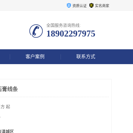
资质认证
实名商家
全国服务咨询热线:
18902297975
客户案例
联系方式
g石膏线条
方 起
方
市清城区