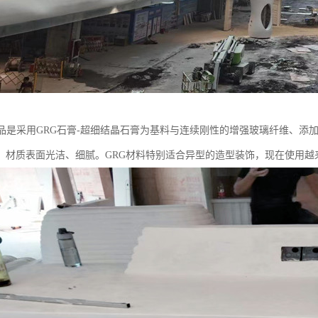
产品是采用GRG石膏-超细结晶石膏为基料与连续刚性的增强玻璃纤维、添
、材质表面光洁、细腻。GRG材料特别适合异型的造型装饰，现在使用越