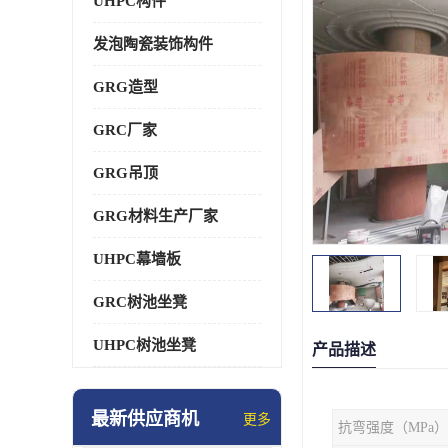
UHPC构件
发泡陶瓷装饰构件
GRG造型
GRC厂家
GRG吊顶
GRG材料生产厂家
UHPC幕墙板
GRC树池坐凳
UHPC树池坐凳
产品描述
最新供应商机
更多
抗弯强度（MPa）