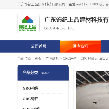
广东饰纪上品建材科技有
GRG-GRC-UHPC
公司首页
供应商机
当前位置：
首页
>
供应商机
>
GRG造型
> GRG报价表 海口gr
产品分类
Product
GRG构件
GRC构件