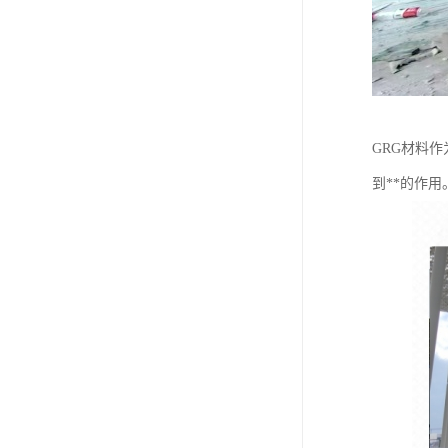
GRG材料
到**的作