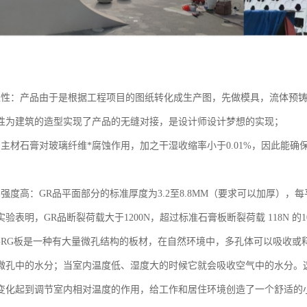
塑性：产品由于是根据工程项目的图纸转化成生产图，先做模具，流体预铸
性为建筑的造型实现了产品的无缝对接，是设计师设计梦想的实现；
：主材石膏对玻璃纤维*腐蚀作用，加之干湿收缩率小于0.01%，因此能
强度高：GR品平面部分的标准厚度为3.2至8.8MM（要求可以加厚），每平
验表明，GR品断裂荷载大于1200N，超过标准石膏板断裂荷载 118N 的1
：GRG板是一种有大量微孔结构的板材，在自然环境中，多孔体可以吸收
微孔中的水分；当室内温度低、湿度大的时候它就会吸收空气中的水分。这
变化起到调节室内相对温度的作用，给工作和居住环境创造了一个舒适的