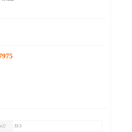
7975
m2）
33.5