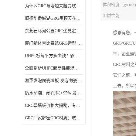
体积密度（g/cm3)
为什么GRC幕墙越来越受欢迎？一起来了解GRC幕墙
阻燃性能
顺德华侨城湖GRG吊顶天花GRG材料定制厂家饰纪上品
东莞石马河公园GRC坐凳定制选择广东饰纪上品GRC构件厂家
感恩有您，
厦门新体育比赛馆GRG造型 GRG材料 广东GRG厂家
GRG/G
**，企业
UHPC板每平方多少钱？影响价格的关键因素解析
GRG材料
全面剖析UHPC超高性能混凝土：优势显著，劣势何在？
它们之前，
湘潭发泡陶瓷墙板 发泡陶瓷装饰构件 轻质高强：密度低但抗压强度高
上去。所以
防水防潮：闭孔率＞95% 发泡陶瓷装饰构件 南阳发泡陶瓷厂家
GRC幕墙板价格大揭秘，专业厂家报价助您轻松掌控预算
GRC厂家解密GRC材质：玻璃纤维与水泥复合，创新建筑新选择