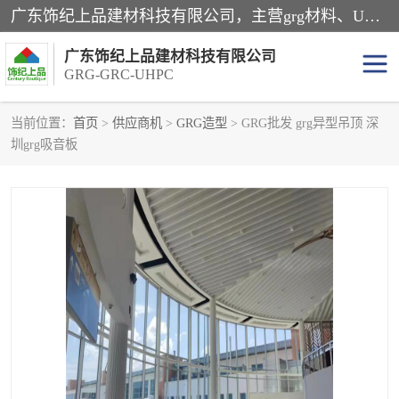
广东饰纪上品建材科技有限公司，主营grg材料、UHPC板、grc构件、uhpc幕墙板、grg厂家、grc厂家、uhpc厂家、GRG吊顶、grg石膏板、grg构件、外墙grc线条、grg造型、grg材料定制，uhpc高性能混凝土，uhpc构件，uhpc镂空挂板，grg材料生产厂家，广东grg厂家，广东grc厂家，联系方式*，2万平厂房，如果您对我公司的产品服务感兴趣，请联系我们。
广东饰纪上品建材科技有限公司
GRG-GRC-UHPC
当前位置：
首页
>
供应商机
>
GRG造型
> GRG批发 grg异型吊顶 深
圳grg吸音板
GRG构件
GRC构件
UHPC构件
发泡陶瓷装饰构件
GRG造型
GRC厂家
GRG吊顶
GRG材料生产厂家
UHPC幕墙板
GRC树池坐凳
UHPC树池坐凳