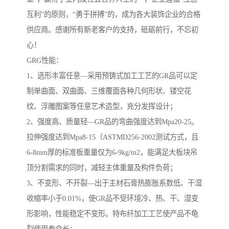
互利”的原则，“勇于拼搏”的，成为各大装饰企业的合格
供应商。感谢所有新老客户的支持，砥砺前行，不忘初
心！
GRG性能：
1、选形丰富任意―采用预铸式加工工艺的GR品可以定
制单曲面、双曲面、三维覆面各种几何形状、镂空花
纹、浮雕图案等任意艺术造型，充分发挥设计；
2、强度高、质量轻―GR品的弯曲强度达到Mpa20-25。
拉伸强度达到Mpa8-15（ASTMD256-2002测试方式，且
6-8mm厚的标准板重量仅为6-9kg/m2，能满足大板块吊
顶分割需求的同时，减轻主体重量及构件负荷；
3、不变形、不开裂―出于主材石膏热膨胀系数低、干湿
收缩率小于0.01%，使GR品不受环境冷、热、干、湿变
形影响，性能稳定不变形。特布纤加工工艺使产品不龟