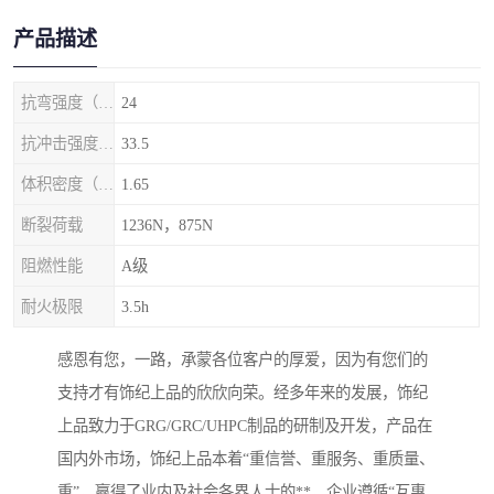
产品描述
抗弯强度（MPa）
24
抗冲击强度（kj/m2）
33.5
体积密度（g/cm3)
1.65
断裂荷载
1236N，875N
阻燃性能
A级
耐火极限
3.5h
感恩有您，一路，承蒙各位客户的厚爱，因为有您们的
支持才有饰纪上品的欣欣向荣。经多年来的发展，饰纪
上品致力于GRG/GRC/UHPC制品的研制及开发，产品在
国内外市场，饰纪上品本着“重信誉、重服务、重质量、
重”，赢得了业内及社会各界人士的**，企业遵循“互惠