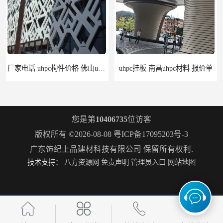
厂家电话 uhpc构件价格 佛山uhpc工厂
uhpc挂板 南昌uhpc材料 报价单
您是第
10406735
位访客
版权所有 ©2026-08-08
粤ICP备17095203号-3
广东饰纪上品建材科技有限公司
保留所有权利.
技术支持：
八方资源网
免责声明
管理员入口
网站地图
构件grc 联系方式 佛山grc吊顶厂家
惠州grc生产厂家 grc欧式构件 20年行业经验