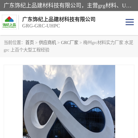
广东饰纪上品建材科技有限公司，主营grg材料、UHPC板、grc构件、uhpc幕墙板、grg厂家、grc厂家、uhpc厂家、GRG吊顶、grg石膏板、grg构件、外墙grc线条、grg造型、grg材料定制，uhpc高性能混凝土，uhpc构件，uhpc镂空挂板，grg材料生产厂家，广东grg厂家，广东grc厂家，联系方式*，2万平厂房，如果您对我公司的产品服务感兴趣，请联系我们。
广东饰纪上品建材科技有限公司
GRG-GRC-UHPC
当前位置：
首页
>
供应商机
>
GRC厂家
> 梅州grc材料实力厂家 水泥
grc 上百个大型工程经验
GRG构件
GRC构件
UHPC构件
发泡陶瓷装饰构件
GRG造型
GRC厂家
GRG吊顶
GRG材料生产厂家
UHPC幕墙板
GRC树池坐凳
UHPC树池坐凳