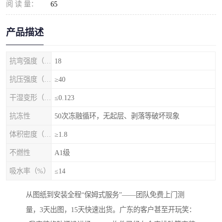
阅 读 量：
65
产品描述
抗弯强度（MPa）
18
抗压强度（MPa）
≥40
干湿变形（%）
≤0.123
抗冻性
50次冻融循环，无起层、剥落等破坏现象
体积密度（g/cm3)
≥1.8
不燃性
A1级
吸水率（%）
≤14
从图纸到安装全程“保姆式服务”——团队免费上门测
量，3天出图，15天快速出货。广东的客户甚至开玩笑：