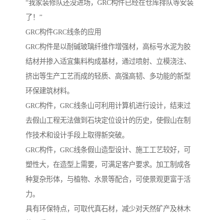
“我家装修队还没进场，GRC构件已经在仓库排队等安装
了！”
GRC构件GRC线条的应用
GRC构件是以耐碱玻璃纤维作增强材，高标号水泥为胶
结材并掺入适宜集料构成基材，通过喷射、立模浇注、
挤出等生产工艺而成的轻质、高强高韧、多功能的新型
环保建筑材料。
GRC构件，GRC线条山可利用计算机进行设计，结束过
去假山工程无法做到石块定位设计的历史，使假山在制
作技术和设计手段上取得新突破。
GRC构件，GRC线条假山造型设计、施工工艺较好，可
塑性大，在造型上需要，可满足客户要求。加工制成各
种复杂形体，与植物、水景等配合，可使景观更富于活
力。
具有环保特点，可取代真石材，减少对天然矿产及林木