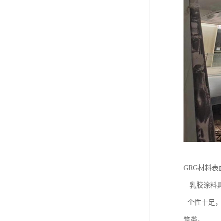
GRG材料
乳胶涂料具
个性十足，
筑类。