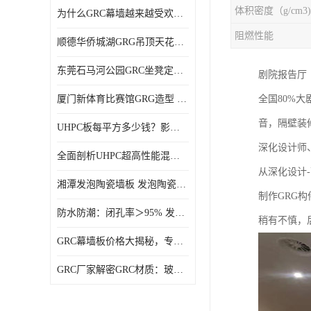
体积密度（g/cm3)
为什么GRC幕墙越来越受欢迎？一起来了解GRC幕墙
阻燃性能
顺德华侨城湖GRG吊顶天花GRG材料定制厂家饰纪上品
东莞石马河公园GRC坐凳定制选择广东饰纪上品GRC构件厂家
剧院‌报告厅
厦门新体育比赛馆GRG造型 GRG材料 广东GRG厂家
全国80%
音，隔壁装
UHPC板每平方多少钱？影响价格的关键因素解析
深化设计师
全面剖析UHPC超高性能混凝土：优势显著，劣势何在？
从深化设计-
湘潭发泡陶瓷墙板 发泡陶瓷装饰构件 轻质高强：密度低但抗压强度高
制作GRG
防水防潮：闭孔率＞95% 发泡陶瓷装饰构件 南阳发泡陶瓷厂家
稍有不慎，
GRC幕墙板价格大揭秘，专业厂家报价助您轻松掌控预算
GRC厂家解密GRC材质：玻璃纤维与水泥复合，创新建筑新选择