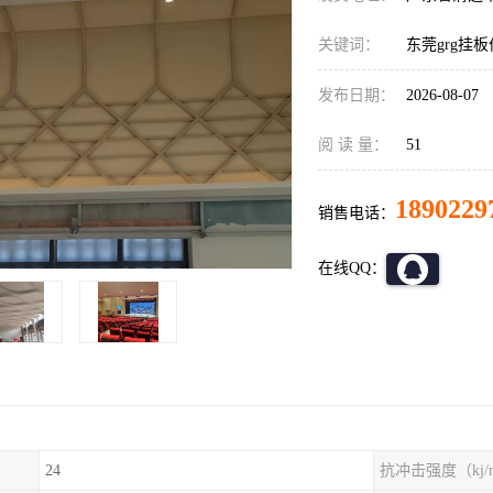
关键词：
东莞grg挂
发布日期：
2026-08-07
阅 读 量：
51
1890229
销售电话：
在线QQ：
24
抗冲击强度（kj/