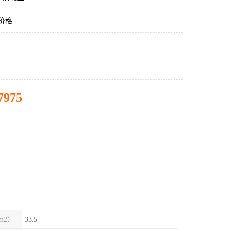
板价格
7975
m2）
33.5