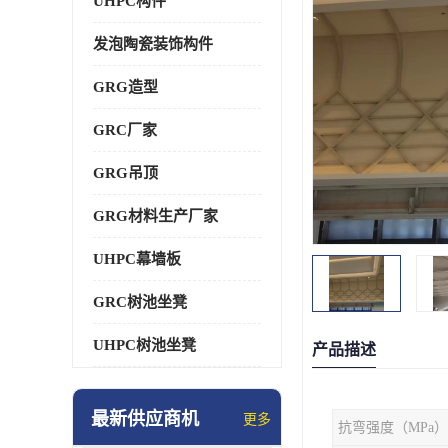
UHPC构件
发泡陶瓷装饰构件
GRG造型
GRC厂家
GRG吊顶
GRG材料生产厂家
UHPC幕墙板
GRC树池坐凳
UHPC树池坐凳
产品描述
最新供应商机
更多
抗弯强度（MPa）