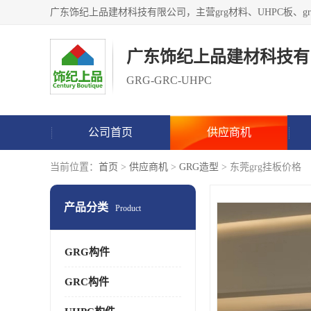
广东饰纪上品建材科技有
GRG-GRC-UHPC
公司首页
供应商机
当前位置：
首页
>
供应商机
>
GRG造型
> 东莞grg挂板价格
产品分类
Product
GRG构件
GRC构件