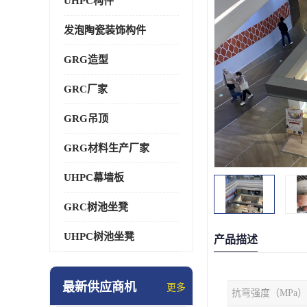
UHPC构件
发泡陶瓷装饰构件
GRG造型
GRC厂家
GRG吊顶
GRG材料生产厂家
UHPC幕墙板
GRC树池坐凳
UHPC树池坐凳
产品描述
最新供应商机
更多
抗弯强度（MPa）