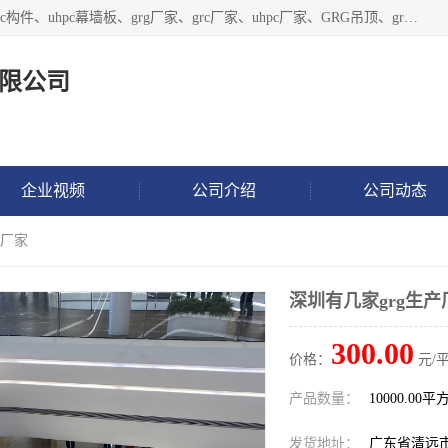
广东饰纪上品建材科技有限公司，主营grg材料、UHPC板、grc构件、uhpc幕墙板、grg厂家、grc厂家、uhpc厂家、GRG吊顶、grg石膏板、grg构件、外墙grc线条、grg造型、grg材料定制，uhpc高性能混凝土，uhpc构件，uhpc镂空挂板，grg材料生产厂家，广东grg厂家，广东grc厂家，联系方式*，2万平厂房，如果您对我公司的产品服务感兴趣，请联系我们。
限公司
企业视频
公司介绍
公司动态
产厂家
深圳有几家grg生产
300.00
价格：
元/平
产品数量：
10000.00平
发货地址：
广东省清远