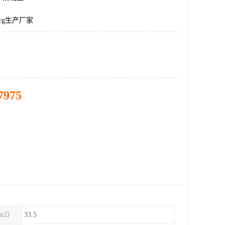
rg生产厂家
7975
m2）
33.5