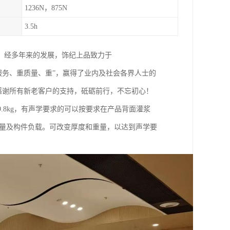
1236N，875N
3.5h
。经多年来的发展，饰纪上品致力于
重服务、重质量、重”，赢得了业内及社会各界人士的
。感谢所有新老客户的支持，砥砺前行，不忘初心！
9.8kg，有声学要求的可以按要求在产品背面灌浆
重量及构件负载。可改变厚度和重量，以达到声学要