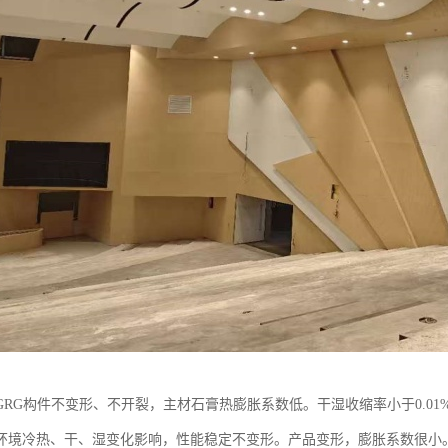
RG构件不变形、不开裂，主材石膏热膨胀系数低。干湿收缩率小于0.01%，
环境冷热、干、湿变化影响，性能稳定不变形。产品变形，膨胀系数很小