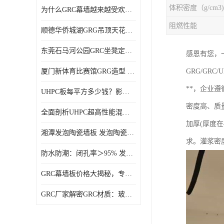
体积密度（g/cm3)
为什么GRC幕墙越来越受欢迎？一起来了解GRC幕墙
阻燃性能
顺德华侨城湖GRG吊顶天花GRG材料定制厂家饰纪上品
东莞石马河公园GRC坐凳定制选择广东饰纪上品GRC构件厂家
感恩有您，
厦门新体育比赛馆GRG造型 GRG材料 广东GRG厂家
GRG/G
**，企业
UHPC板每平方多少钱？影响价格的关键因素解析
密度高、质量
全面剖析UHPC超高性能混凝土：优势显著，劣势何在？
加厚(厚度
湘潭发泡陶瓷墙板 发泡陶瓷装饰构件 轻质高强：密度低但抗压强度高
求。灌浆密度
防水防潮：闭孔率＞95% 发泡陶瓷装饰构件 南阳发泡陶瓷厂家
GRC幕墙板价格大揭秘，专业厂家报价助您轻松掌控预算
GRC厂家解密GRC材质：玻璃纤维与水泥复合，创新建筑新选择