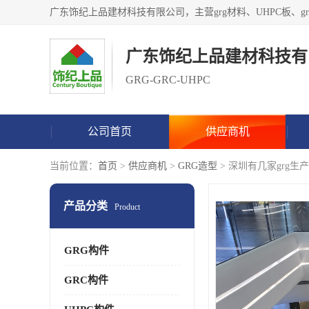
广东饰纪上品建材科技有
GRG-GRC-UHPC
公司首页
供应商机
当前位置：
首页
>
供应商机
>
GRG造型
> 深圳有几家grg生
产品分类
Product
GRG构件
GRC构件