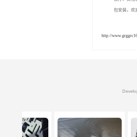
包安装，欢
http://www.grggrc1
Develop