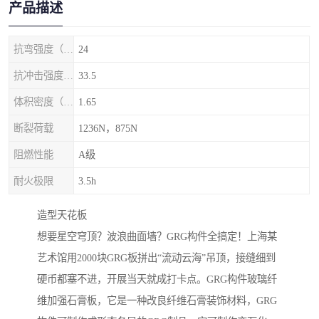
产品描述
抗弯强度（MPa）
24
抗冲击强度（kj/m2）
33.5
体积密度（g/cm3)
1.65
断裂荷载
1236N，875N
阻燃性能
A级
耐火极限
3.5h
‌造型天花板‌
想要星空穹顶？波浪曲面墙？GRG构件全搞定！上海某
艺术馆用2000块GRG板拼出“流动云海”吊顶，接缝细到
硬币都塞不进，开展当天就成打卡点。GRG构件玻璃纤
维加强石膏板，它是一种改良纤维石膏装饰材料，GRG