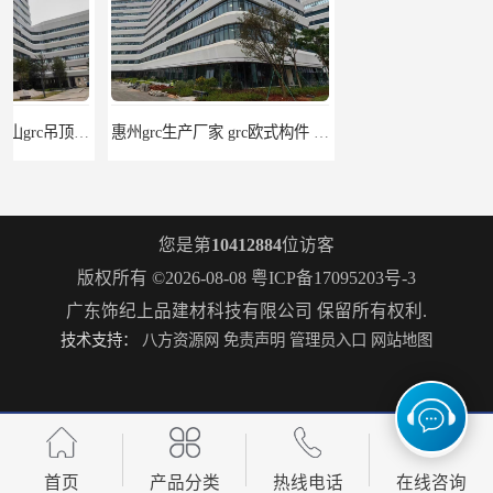
惠州grc生产厂家 grc欧式构件 20年行业经验
grc水泥构件 湛江grc墙板生产商 生产安装一条龙
您是第
10412884
位访客
版权所有 ©2026-08-08
粤ICP备17095203号-3
广东饰纪上品建材科技有限公司
保留所有权利.
技术支持：
八方资源网
免责声明
管理员入口
网站地图
安徽发泡陶瓷隔墙板 异形发泡陶瓷构件 耐腐蚀：抗酸碱
青岛发泡陶瓷厂家
首页
产品分类
热线电话
在线咨询