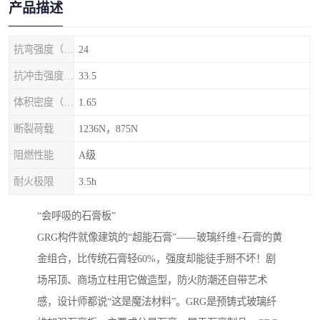
产品描述
抗弯强度（MPa）
24
抗冲击强度（kj/m2）
33.5
体积密度（g/cm3)
1.65
断裂荷载
1236N，875N
阻燃性能
A级
耐火极限
3.5h
‌“会呼吸的石膏板”‌
GRG构件就像建筑的“超能石膏”——玻璃纤维+石膏的黄
金组合，比传统石膏轻60%，强度却能徒手掰不坏！剧
场吊顶、商场立柱用它做造型，防火防潮还自带艺术
感，设计师都说“这是魔法材料”。GRG是预铸式玻璃纤