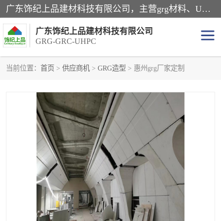
广东饰纪上品建材科技有限公司，主营grg材料、UHPC板、grc构件、uhpc幕墙板、grg厂家、grc厂家、uhpc厂家、GRG吊顶、grg石膏板、grg构件、外墙grc线条、grg造型、grg材料定制，uhpc高性能混凝土，uhpc构件，uhpc镂空挂板，grg材料生产厂家，广东grg厂家，广东grc厂家，联系方式*，2万平厂房，如果您对我公司的产品服务感兴趣，请联系我们。
广东饰纪上品建材科技有限公司
GRG-GRC-UHPC
当前位置：
首页
>
供应商机
>
GRG造型
> 惠州grg厂家定制
GRG构件
GRC构件
UHPC构件
发泡陶瓷装饰构件
GRG造型
GRC厂家
GRG吊顶
GRG材料生产厂家
UHPC幕墙板
GRC树池坐凳
UHPC树池坐凳