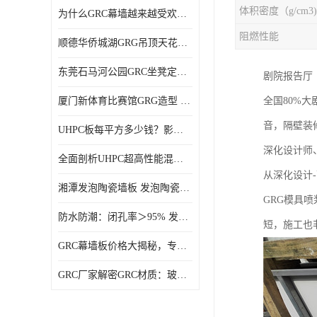
体积密度（g/cm3)
为什么GRC幕墙越来越受欢迎？一起来了解GRC幕墙
阻燃性能
顺德华侨城湖GRG吊顶天花GRG材料定制厂家饰纪上品
东莞石马河公园GRC坐凳定制选择广东饰纪上品GRC构件厂家
剧院‌报告厅
厦门新体育比赛馆GRG造型 GRG材料 广东GRG厂家
全国80%
音，隔壁装
UHPC板每平方多少钱？影响价格的关键因素解析
深化设计师
全面剖析UHPC超高性能混凝土：优势显著，劣势何在？
从深化设计-
湘潭发泡陶瓷墙板 发泡陶瓷装饰构件 轻质高强：密度低但抗压强度高
GRG模具
防水防潮：闭孔率＞95% 发泡陶瓷装饰构件 南阳发泡陶瓷厂家
短，施工也
GRC幕墙板价格大揭秘，专业厂家报价助您轻松掌控预算
GRC厂家解密GRC材质：玻璃纤维与水泥复合，创新建筑新选择