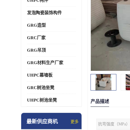
UHPC构件
发泡陶瓷装饰构件
GRG造型
GRC厂家
GRG吊顶
GRG材料生产厂家
UHPC幕墙板
GRC树池坐凳
UHPC树池坐凳
产品描述
最新供应商机
更多
抗弯强度（MPa）