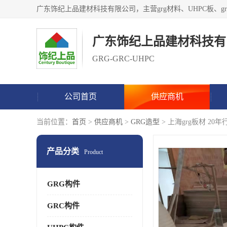
广东饰纪上品建材科技有
GRG-GRC-UHPC
公司首页
供应商机
当前位置：
首页
>
供应商机
>
GRG造型
> 上海grg板材 20
产品分类
Product
GRG构件
GRC构件