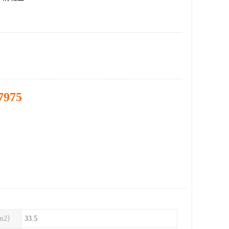
7975
m2）
33.5