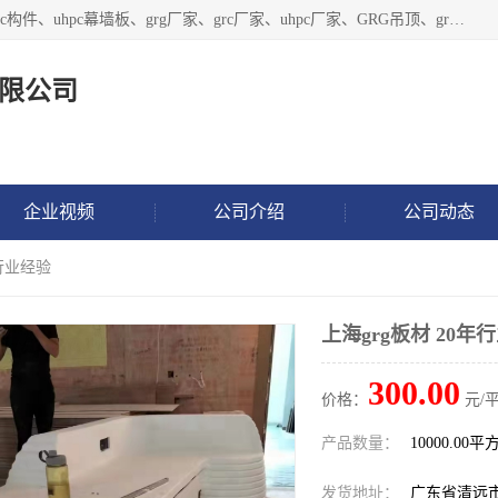
广东饰纪上品建材科技有限公司，主营grg材料、UHPC板、grc构件、uhpc幕墙板、grg厂家、grc厂家、uhpc厂家、GRG吊顶、grg石膏板、grg构件、外墙grc线条、grg造型、grg材料定制，uhpc高性能混凝土，uhpc构件，uhpc镂空挂板，grg材料生产厂家，广东grg厂家，广东grc厂家，联系方式*，2万平厂房，如果您对我公司的产品服务感兴趣，请联系我们。
限公司
企业视频
公司介绍
公司动态
年行业经验
上海grg板材 20年
300.00
价格：
元/平
产品数量：
10000.00平
发货地址：
广东省清远