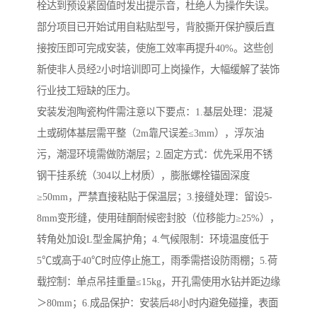
栓达到预设紧固值时发出提示音，杜绝人为操作失误。
部分项目已开始试用自粘贴型号，背胶撕开保护膜后直
接按压即可完成安装，使施工效率再提升40%。这些创
新使非人员经2小时培训即可上岗操作，大幅缓解了装饰
行业技工短缺的压力。
安装发泡陶瓷构件需注意以下要点：1.基层处理：混凝
土或砌体基层需平整（2m靠尺误差≤3mm），浮灰油
污，潮湿环境需做防潮层；2.固定方式：优先采用不锈
钢干挂系统（304以上材质），膨胀螺栓锚固深度
≥50mm，严禁直接粘贴于保温层；3.接缝处理：留设5-
8mm变形缝，使用硅酮耐候密封胶（位移能力≥25%），
转角处加设L型金属护角；4.气候限制：环境温度低于
5℃或高于40℃时应停止施工，雨季需搭设防雨棚；5.荷
载控制：单点吊挂重量≤15kg，开孔需使用水钻并距边缘
＞80mm；6.成品保护：安装后48小时内避免碰撞，表面