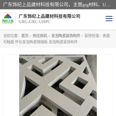
广东饰纪上品建材科技有限公司，主营grg材料、UHPC板、grc构件、uhpc幕墙板、grg厂家、grc厂家、uhpc厂家、GRG吊顶、grg石膏板、grg构件、外墙grc线条、grg造型、grg材料定制，uhpc高性能混凝土，uhpc构件，uhpc镂空挂板，grg材料生产厂家，广东grg厂家，广东grc厂家，联系方式*，2万平厂房，如果您对我公司的产品服务感兴趣，请联系我们。
广东饰纪上品建材科技有限公司
GRG-GRC-UHPC
当前位置：
首页
>
供应商机
>
发泡陶瓷装饰构件
> 装饰性强：表面
可釉面 怀化发泡陶瓷隔墙板 发泡陶瓷装饰构件
GRG构件
GRC构件
UHPC构件
发泡陶瓷装饰构件
GRG造型
GRC厂家
GRG吊顶
GRG材料生产厂家
UHPC幕墙板
GRC树池坐凳
UHPC树池坐凳