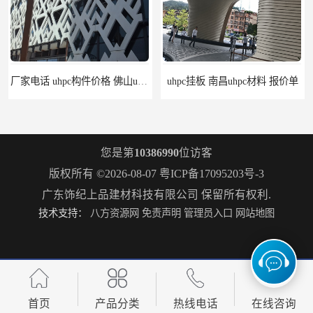
uhpc挂板 南昌uhpc材料 报价单
构件grc 联系方式 佛山grc吊顶厂家
您是第
10386990
位访客
版权所有 ©2026-08-07
粤ICP备17095203号-3
广东饰纪上品建材科技有限公司
保留所有权利.
技术支持：
八方资源网
免责声明
管理员入口
网站地图
惠州grc生产厂家 grc欧式构件 20年行业经验
grc水泥构件 湛江grc墙板生产商 生产安装一条龙
首页
产品分类
热线电话
在线咨询