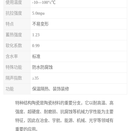
使用温度
-10—100°c℃
抗拉强度
5.0mpa
特点
不易变形
蓄热强度
1.23
软化系数
0.99
含水率
标准
特殊功能
防水防腐蚀
隔声指数
≥35
功能
保温隔热、装饰装修
特种结构陶瓷是陶瓷材料的重要分支，它以耐高温、高
强度、超硬度、耐磨损、抗腐蚀等机械力学性能为主要
特征，因此在冶金、宇航、能源、机械、光学等领域有
重要的应用。