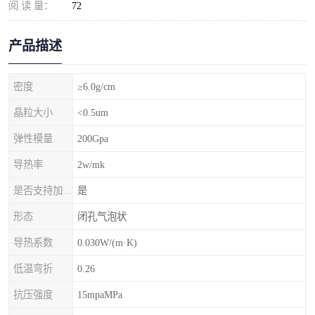
阅 读 量：
72
产品描述
密度
≥6.0g/cm
晶粒大小
<0.5um
弹性模量
200Gpa
导热率
2w/mk
是否支持加工定制
是
形态
闭孔气泡状
导热系数
0.030W/(m·K)
低温弯折
0.26
抗压强度
15mpaMPa