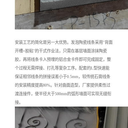
安装工艺的简化是另一大优势。发泡陶瓷线条采用"背面
开槽+胶粘"的干式作业法，只需在基层墙面涂抹陶瓷
胶，再将线条卡入预埋的铝合金卡件即可完成固定，整
个过程无需焊接、打孔等复杂工序。配套的L型快速能
保证相邻线条的拼接误差小于0.5mm，较传统石膏线条
的安装精度提高80%。针对曲面造型，厂家提供柔性过
渡连接件，使半径大于500mm的弧形墙面可实现无缝衔
接。