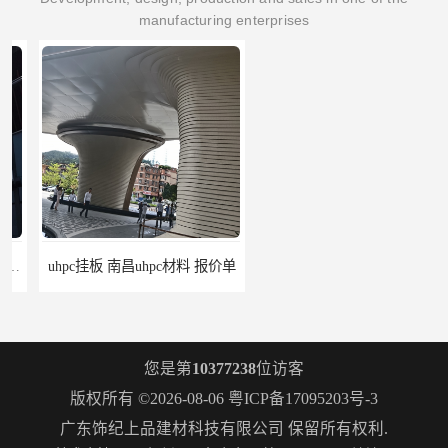
manufacturing enterprises
uhpc挂板 南昌uhpc材料 报价单
构件grc 联系方式 佛山grc吊顶厂家
您是第
10377238
位访客
版权所有 ©2026-08-06
粤ICP备17095203号-3
广东饰纪上品建材科技有限公司
保留所有权利.