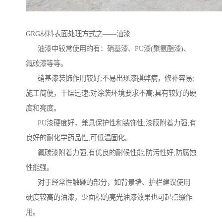
GRG材料表面处理方式之——油漆
油漆中较常使用的有：硝基漆、PU漆(聚氨酯漆)、
氟碳漆等等。
硝基漆装饰作用较好;不易出现漆膜弊病，修补容易;
施工简便，干燥迅速;对涂装环境要求不高;具有较好的硬
度和亮度。
PU漆硬度好，兼具保护性和装饰性;漆膜附着力强;有
良好的耐化学药品性;可低温固化。
氟碳漆附着力强;有优良的耐候性能;防污性好;防腐蚀
性能强。
对于经常性触碰的部分，如背景墙、护栏建议使用
硬度较高的油漆，少面积的亮光油漆效果也可起点缀作
用。