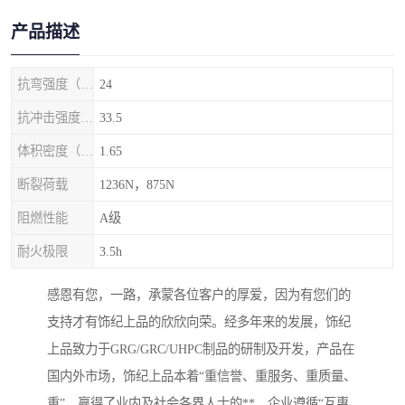
产品描述
抗弯强度（MPa）
24
抗冲击强度（kj/m2）
33.5
体积密度（g/cm3)
1.65
断裂荷载
1236N，875N
阻燃性能
A级
耐火极限
3.5h
感恩有您，一路，承蒙各位客户的厚爱，因为有您们的
支持才有饰纪上品的欣欣向荣。经多年来的发展，饰纪
上品致力于GRG/GRC/UHPC制品的研制及开发，产品在
国内外市场，饰纪上品本着“重信誉、重服务、重质量、
重”，赢得了业内及社会各界人士的**，企业遵循“互惠