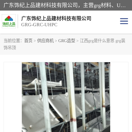
广东饰纪上品建材科技有限公司，主营grg材料、UHPC板、grc构件、uhpc幕墙板、grg厂家、grc厂家、uhpc厂家、GRG吊顶、grg石膏板、grg构件、外墙grc线条、grg造型、grg材料定制，uhpc高性能混凝土，uhpc构件，uhpc镂空挂板，grg材料生产厂家，广东grg厂家，广东grc厂家，联系方式*，2万平厂房，如果您对我公司的产品服务感兴趣，请联系我们。
广东饰纪上品建材科技有限公司
GRG-GRC-UHPC
当前位置：
首页
>
供应商机
>
GRG造型
> 江西grg是什么意思 grg装
饰吊顶
GRG构件
GRC构件
UHPC构件
发泡陶瓷装饰构件
GRG造型
GRC厂家
GRG吊顶
GRG材料生产厂家
UHPC幕墙板
GRC树池坐凳
UHPC树池坐凳