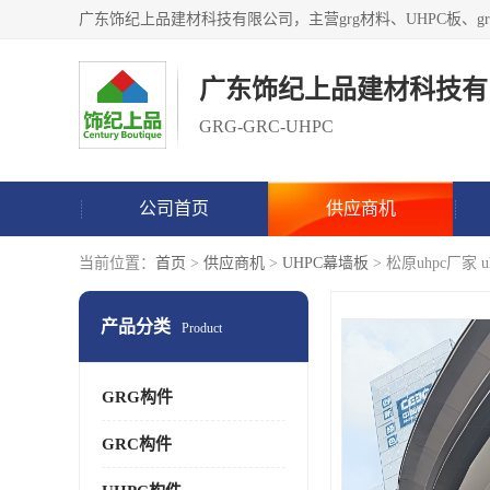
广东饰纪上品建材科技有
GRG-GRC-UHPC
公司首页
供应商机
当前位置：
首页
>
供应商机
>
UHPC幕墙板
> 松原uhpc厂家 
产品分类
Product
GRG构件
GRC构件