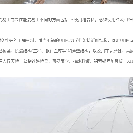
通混凝土或高性能混凝土不同的方面包括:不使用粗骨料，必须使用硅灰和纤
称耐久性好的工程材料，适当配筋的UHPC力学性能接近刚结构，同时UHP
径桥梁、抗爆结构(工程、银行金库等)和薄壁结构，以及用在高磨蚀、高腐
径人行天桥、公路铁路桥梁、薄壁筒仓、核废料罐、钢索锚固加强板、AT