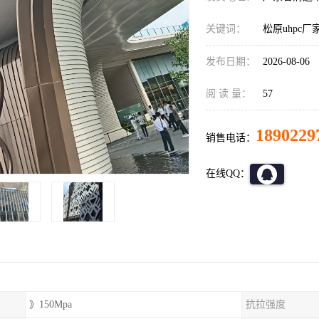
关键词：
松原uhpc厂
发布日期：
2026-08-06
阅 读 量：
57
1890229
销售电话：
在线QQ：
》150Mpa
抗拉强度