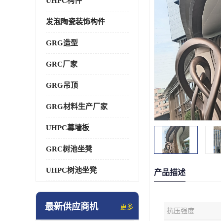
UHPC构件
发泡陶瓷装饰构件
GRG造型
GRC厂家
GRG吊顶
GRG材料生产厂家
UHPC幕墙板
GRC树池坐凳
UHPC树池坐凳
产品描述
最新供应商机
更多
抗压强度