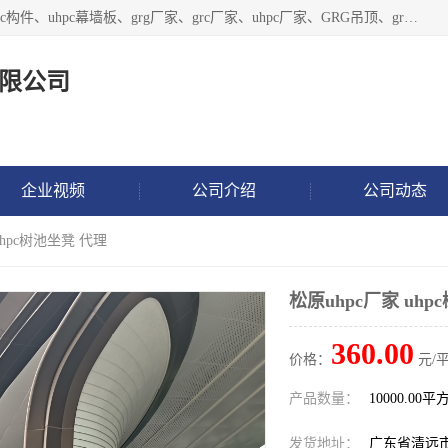
广东饰纪上品建材科技有限公司，主营grg材料、UHPC板、grc构件、uhpc幕墙板、grg厂家、grc厂家、uhpc厂家、GRG吊顶、grg石膏板、grg构件、外墙grc线条、grg造型、grg材料定制，uhpc高性能混凝土，uhpc构件，uhpc镂空挂板，grg材料生产厂家，广东grg厂家，广东grc厂家，联系方式*，2万平厂房，如果您对我公司的产品服务感兴趣，请联系我们。
限公司
企业视频
公司介绍
公司动态
uhpc树池坐凳 代理
松原uhpc厂家 uh
360.00
价格：
元/
产品数量：
10000.00平
发货地址：
广东省清远