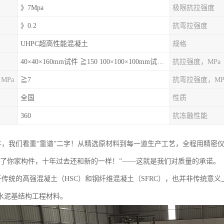
》7Mpa
极限抗拉强度
》0.2
抗弯拉强度
UHPC超高性能混凝土
规格
40×40×160mm试件 ≧150 100×100×100mm试件≧120
抗拉强度，MPa
MPa
≧7
抗弯拉强度，MP
全国
性质
360
抗冻融性能
构件，我们看重“靠谱”二字！从精选原材料到每一道生产工艺，全程用精密
用了你家构件，十年过去还和新的一样！”——这就是我们对质量的承诺。
于传统的高强混凝土（HSC）和钢纤维混凝土（SFRC），也并非传统意义
水泥基结构工程材料。