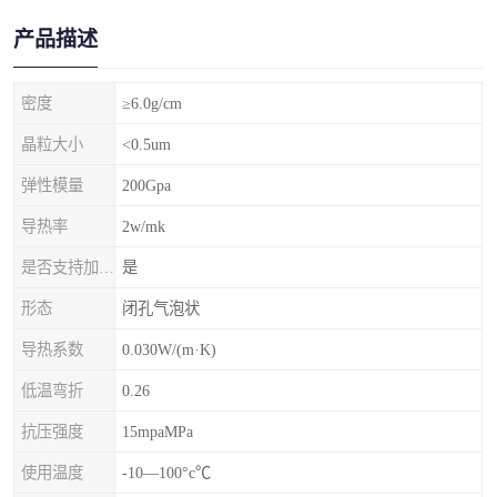
产品描述
密度
≥6.0g/cm
晶粒大小
<0.5um
弹性模量
200Gpa
导热率
2w/mk
是否支持加工定制
是
形态
闭孔气泡状
导热系数
0.030W/(m·K)
低温弯折
0.26
抗压强度
15mpaMPa
使用温度
-10—100°c℃