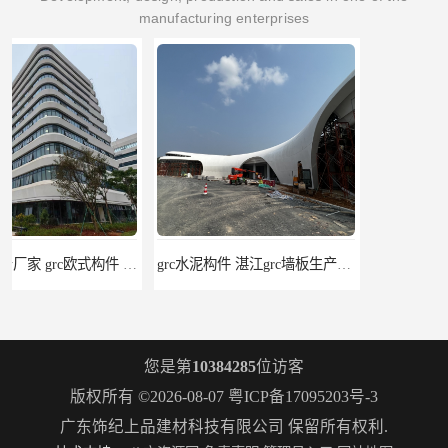
manufacturing enterprises
grc水泥构件 湛江grc墙板生产商 生产安装一条龙
安徽发泡陶瓷隔墙板 异形发泡陶瓷构件 耐腐蚀：抗酸碱
您是第
10384285
位访客
版权所有 ©2026-08-07
粤ICP备17095203号-3
广东饰纪上品建材科技有限公司
保留所有权利.