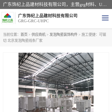
广东饰纪上品建材科技有限公司，主营grg材料、UHPC板、grc构件、uhpc幕墙板、grg厂家、grc厂家、uhpc厂家、GRG吊顶、grg石膏板、grg构件、外墙grc线条、grg造型、grg材料定制，uhpc高性能混凝土，uhpc构件，uhpc镂空挂板，grg材料生产厂家，广东grg厂家，广东grc厂家，联系方式*，2万平厂房，如果您对我公司的产品服务感兴趣，请联系我们。
广东饰纪上品建材科技有限公司
GRG-GRC-UHPC
当前位置：
首页
>
供应商机
>
发泡陶瓷装饰构件
> 施工便捷：可锯
切 北京发泡陶瓷线条厂家
GRG构件
GRC构件
UHPC构件
发泡陶瓷装饰构件
GRG造型
GRC厂家
GRG吊顶
GRG材料生产厂家
UHPC幕墙板
GRC树池坐凳
UHPC树池坐凳