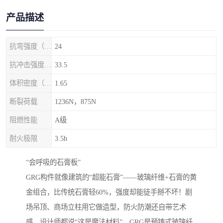
产品描述
抗弯强度（MPa）
24
抗冲击强度（kj/m2）
33.5
体积密度（g/cm3)
1.65
断裂荷载
1236N，875N
阻燃性能
A级
耐火极限
3.5h
‌“会呼吸的石膏板”‌
GRG构件就像建筑的“超能石膏”——玻璃纤维+石膏的黄
金组合，比传统石膏轻60%，强度却能徒手掰不坏！剧
场吊顶、商场立柱用它做造型，防火防潮还自带艺术
感，设计师都说“这是魔法材料”。GRG是预铸式玻璃纤