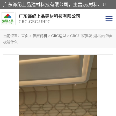
广东饰纪上品建材科技有限公司，主营grg材料、UHPC板、grc构件、uhpc幕墙板、grg厂家、grc厂家、uhpc厂家、GRG吊顶、grg石膏板、grg构件、外墙grc线条、grg造型、grg材料定制，uhpc高性能混凝土，uhpc构件，uhpc镂空挂板，grg材料生产厂家，广东grg厂家，广东grc厂家，联系方式*，2万平厂房，如果您对我公司的产品服务感兴趣，请联系我们。
广东饰纪上品建材科技有限公司
GRG-GRC-UHPC
当前位置：
首页
>
供应商机
>
GRG造型
> GRG厂家批发 湖北grg饰面
板是什么
GRG构件
GRC构件
UHPC构件
发泡陶瓷装饰构件
GRG造型
GRC厂家
GRG吊顶
GRG材料生产厂家
UHPC幕墙板
GRC树池坐凳
UHPC树池坐凳