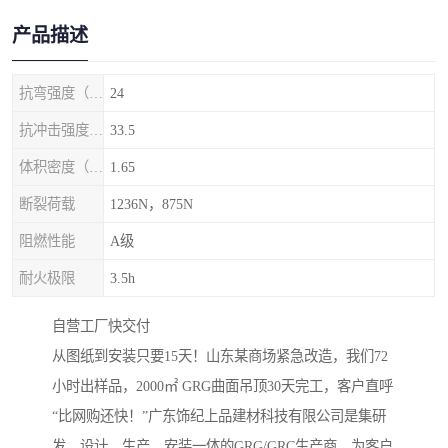
产品描述
抗弯强度（MPa）
24
抗冲击强度（kj/m2）
33.5
体积密度（g/cm3)
1.65
断裂荷载
1236N，875N
阻燃性能
A级
耐火极限
3.5h
自营工厂快交付‌
从图纸到安装只要15天！山东某商场紧急改造，我们72
小时出样品，2000㎡ GRG曲面吊顶30天完工，客户直呼
“比网购还快！”广东饰纪上品建材科技有限公司是集研
发、设计、生产、安装一体的GRG/GRC生产商，为客户