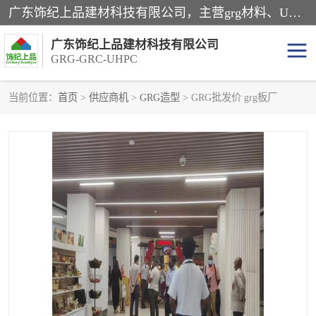
广东饰纪上品建材科技有限公司，主营grg材料、UHPC板、grc构件、uhpc幕墙板、grg厂家、grc厂家、uhpc厂家、GRG吊顶、grg石膏板、grg构件、外墙grc线条、grg造型、grg材料定制，uhpc高性能混凝土，uhpc构件，uhpc镂空挂板，grg材料生产厂家，广东grg厂家，广东grc厂家，联系方式*，2万平厂房，如果您对我公司的产品服务感兴趣，请联系我们。
广东饰纪上品建材科技有限公司
GRG-GRC-UHPC
当前位置：
首页
>
供应商机
>
GRG造型
> GRG批发价 grg板厂
GRG构件
GRC构件
UHPC构件
发泡陶瓷装饰构件
GRG造型
GRC厂家
GRG吊顶
GRG材料生产厂家
UHPC幕墙板
GRC树池坐凳
UHPC树池坐凳