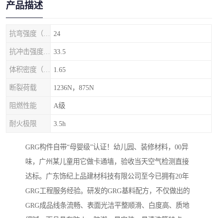
产品描述
抗弯强度（MPa）
24
抗冲击强度（kj/m2）
33.5
体积密度（g/cm3)
1.65
断裂荷载
1236N，875N
阻燃性能
A级
耐火极限
3.5h
GRG构件自带“母婴级”认证！幼儿园、装修材料，00异
味，广州某儿童用它做卡通墙，验收当天空气检测直接
达标。广东饰纪上品建材科技有限公司至今已拥有20年
GRG工程服务经验。研发的GRG基料配方，不仅做出的
GRG成品线条流畅、表面光洁平整顺滑、白度高、质地