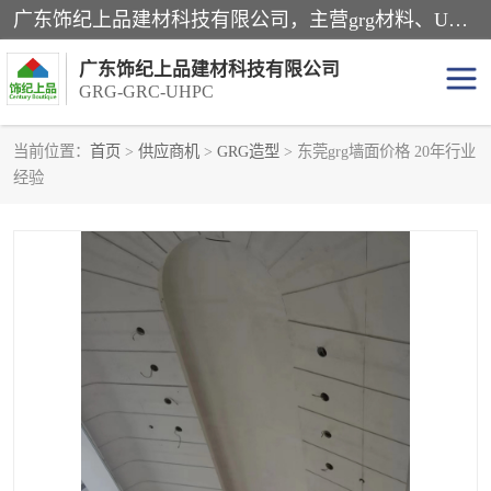
广东饰纪上品建材科技有限公司，主营grg材料、UHPC板、grc构件、uhpc幕墙板、grg厂家、grc厂家、uhpc厂家、GRG吊顶、grg石膏板、grg构件、外墙grc线条、grg造型、grg材料定制，uhpc高性能混凝土，uhpc构件，uhpc镂空挂板，grg材料生产厂家，广东grg厂家，广东grc厂家，联系方式*，2万平厂房，如果您对我公司的产品服务感兴趣，请联系我们。
广东饰纪上品建材科技有限公司
GRG-GRC-UHPC
当前位置：
首页
>
供应商机
>
GRG造型
> 东莞grg墙面价格 20年行业
经验
GRG构件
GRC构件
UHPC构件
发泡陶瓷装饰构件
GRG造型
GRC厂家
GRG吊顶
GRG材料生产厂家
UHPC幕墙板
GRC树池坐凳
UHPC树池坐凳