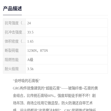
产品描述
抗弯强度（MPa）
24
抗冲击强度（kj/m2）
33.5
体积密度（g/cm3)
1.65
断裂荷载
1236N，875N
阻燃性能
A级
耐火极限
3.5h
‌“会呼吸的石膏板”‌
GRG构件就像建筑的“超能石膏”——玻璃纤维+石膏的黄
金组合，比传统石膏轻60%，强度却能徒手掰不坏！剧
场吊顶、商场立柱用它做造型，防火防潮还自带艺术
感，设计师都说“这是魔法材料”。GRG是预铸式玻璃纤