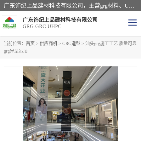
广东饰纪上品建材科技有限公司，主营grg材料、UHPC板、grc构件、uhpc幕墙板、grg厂家、grc厂家、uhpc厂家、GRG吊顶、grg石膏板、grg构件、外墙grc线条、grg造型、grg材料定制，uhpc高性能混凝土，uhpc构件，uhpc镂空挂板，grg材料生产厂家，广东grg厂家，广东grc厂家，联系方式*，2万平厂房，如果您对我公司的产品服务感兴趣，请联系我们。
广东饰纪上品建材科技有限公司
GRG-GRC-UHPC
当前位置：
首页
>
供应商机
>
GRG造型
> 汕头grg施工工艺 质量可靠
grg异型吊顶
GRG构件
GRC构件
UHPC构件
发泡陶瓷装饰构件
GRG造型
GRC厂家
GRG吊顶
GRG材料生产厂家
UHPC幕墙板
GRC树池坐凳
UHPC树池坐凳