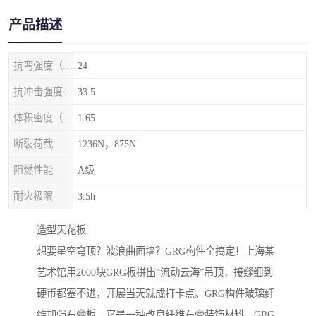
产品描述
抗弯强度（MPa）
24
抗冲击强度（kj/m2）
33.5
体积密度（g/cm3)
1.65
断裂荷载
1236N，875N
阻燃性能
A级
耐火极限
3.5h
‌造型天花板‌
想要星空穹顶？波浪曲面墙？GRG构件全搞定！上海某
艺术馆用2000块GRG板拼出“流动云海”吊顶，接缝细到
硬币都塞不进，开展当天就成打卡点。GRG构件玻璃纤
维加强石膏板，它是一种改良纤维石膏装饰材料，GRG