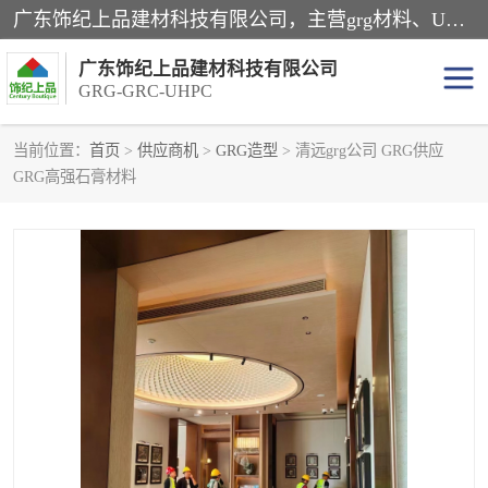
广东饰纪上品建材科技有限公司，主营grg材料、UHPC板、grc构件、uhpc幕墙板、grg厂家、grc厂家、uhpc厂家、GRG吊顶、grg石膏板、grg构件、外墙grc线条、grg造型、grg材料定制，uhpc高性能混凝土，uhpc构件，uhpc镂空挂板，grg材料生产厂家，广东grg厂家，广东grc厂家，联系方式*，2万平厂房，如果您对我公司的产品服务感兴趣，请联系我们。
广东饰纪上品建材科技有限公司
GRG-GRC-UHPC
当前位置：
首页
>
供应商机
>
GRG造型
> 清远grg公司 GRG供应
GRG高强石膏材料
GRG构件
GRC构件
UHPC构件
发泡陶瓷装饰构件
GRG造型
GRC厂家
GRG吊顶
GRG材料生产厂家
UHPC幕墙板
GRC树池坐凳
UHPC树池坐凳