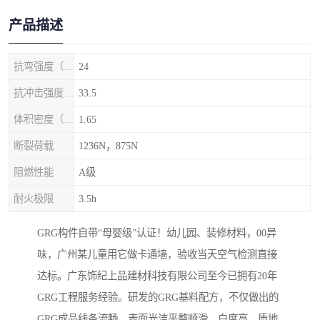
产品描述
抗弯强度（MPa）
24
抗冲击强度（kj/m2）
33.5
体积密度（g/cm3)
1.65
断裂荷载
1236N，875N
阻燃性能
A级
耐火极限
3.5h
GRG构件自带“母婴级”认证！幼儿园、装修材料，00异
味，广州某儿童用它做卡通墙，验收当天空气检测直接
达标。广东饰纪上品建材科技有限公司至今已拥有20年
GRG工程服务经验。研发的GRG基料配方，不仅做出的
GRG成品线条流畅、表面光洁平整顺滑、白度高、质地