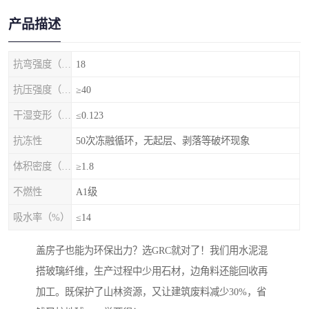
产品描述
抗弯强度（MPa）
18
抗压强度（MPa）
≥40
干湿变形（%）
≤0.123
抗冻性
50次冻融循环，无起层、剥落等破坏现象
体积密度（g/cm3)
≥1.8
不燃性
A1级
吸水率（%）
≤14
盖房子也能为环保出力？选GRC就对了！我们用水泥混
搭玻璃纤维，生产过程中少用石材，边角料还能回收再
加工。既保护了山林资源，又让建筑废料减少30%，省