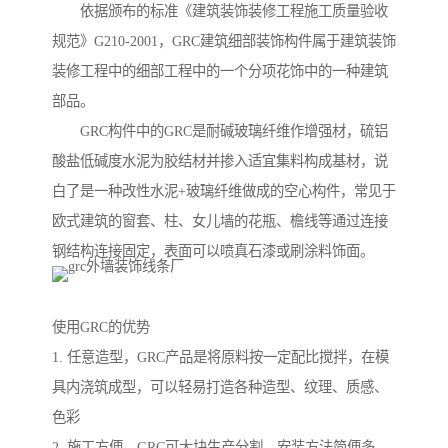
依据颁布的标准《建筑装饰装修工程施工质量验收
规范》G210-2001，GRC建筑细部装饰构件属于建筑装饰
装修工程中的细部工程中的一个分项花饰中的一种建筑
部品。
GRC构件中的GRC是耐碱玻璃纤维作增强材，硫铝
酸盐低碱度水泥为胶结材并掺入适宜集料构成基材，说
白了是一种改性水泥+玻璃纤维做成的空心构件，常见于
欧式建筑的窗套、柱、女儿墙的花瓶、檐线等通过连接
钢结构连接固定，表面可以喷真石漆或刷涂料饰面。
使用GRC的优势
1. 任意造型，GRC产品是将原料按一定配比搅拌，在模
具内浇筑成型，可以轻易打造各种造型、纹理、质感、
色彩
2. 施工方便，GRC可大块生产分割，安装方法简便多