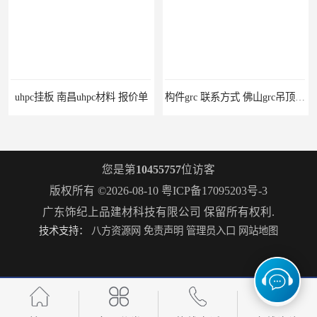
uhpc挂板 南昌uhpc材料 报价单
构件grc 联系方式 佛山grc吊顶厂家
您是第
10455757
位访客
版权所有 ©2026-08-10
粤ICP备17095203号-3
广东饰纪上品建材科技有限公司
保留所有权利.
技术支持：
八方资源网
免责声明
管理员入口
网站地图
惠州grc生产厂家 grc欧式构件 20年行业经验
grc水泥构件 湛江grc墙板生产商 生产安装一条龙