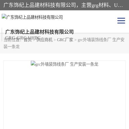
广东饰纪上品建材科技有限公司，主营grg材料、UHPC板、grc构件、uhpc幕墙板、grg厂家、grc厂家、uhpc厂家、GRG吊顶、grg石膏板、grg构件、外墙grc线条、grg造型、grg材料定制，uhpc高性能混凝土，uhpc构件，uhpc镂空挂板，grg材料生产厂家，广东grg厂家，广东grc厂家，联系方式*，2万平厂房，如果您对我公司的产品服务感兴趣，请联系我们。
广东饰纪上品建材科技有限公司
GRG-GRC-UHPC
当前位置：
首页
>
供应商机
>
GRC厂家
> grc外墙装饰线条厂 生产安
装一条龙
GRG构件
GRC构件
UHPC构件
发泡陶瓷装饰构件
GRG造型
GRC厂家
GRG吊顶
GRG材料生产厂家
UHPC幕墙板
GRC树池坐凳
UHPC树池坐凳