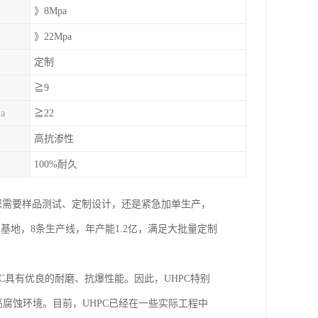
》8Mpa
》22Mpa
定制
≧9
a
≧22
高抗渗性
100%耐久
您需要样品测试、定制设计，还是紧急加单生产，
基地，8条生产线，年产能1.2亿，满足大批量定制
PC具有优良的耐磨、抗爆性能。因此，UHPC特别
腐蚀环境。目前，UHPC已经在一些实际工程中