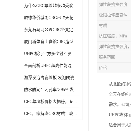
弹性段抗拉强度
为什么GRC幕墙越来越受欢迎？一起来了解GRC幕墙
极限拉伸应变%
顺德华侨城湖GRG吊顶天花GRG材料定制厂家饰纪上品
材质
东莞石马河公园GRC坐凳定制选择广东饰纪上品GRC构件厂家
抗压强度，MPa
厦门新体育比赛馆GRG造型 GRG材料 广东GRG厂家
弹性段抗拉强度，
UHPC板每平方多少钱？影响价格的关键因素解析
服务范围
全面剖析UHPC超高性能混凝土：优势显著，劣势何在？
价格
湘潭发泡陶瓷墙板 发泡陶瓷装饰构件 轻质高强：密度低但抗压强度高
从北欧的冰
防水防潮：闭孔率＞95% 发泡陶瓷装饰构件 南阳发泡陶瓷厂家
全天在线响
GRC幕墙板价格大揭秘，专业厂家报价助您轻松掌控预算
需求。公司支
GRC厂家解密GRC材质：玻璃纤维与水泥复合，创新建筑新选择
UHPC堪
适合用于大