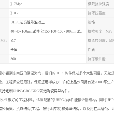
》7Mpa
极限抗拉强度
》0.2
抗弯拉强度
UHPC超高性能混凝土
规格
40×40×160mm试件 ≧150 100×100×100mm试件≧120
抗拉强度，MPa
MPa
≧7
抗弯拉强度，MP
全国
性质
360
抗冻融性能
雪小镇到东南亚的潮湿海岛，我们的UHPC构件做过多个大型项目。无论
应，工程师全程跟踪，保证您用得放心！饰纪上品公司拥有近20000平生产
持定制UHPC/GRG/GRC/发泡陶瓷异型构件。
称耐久性很好的工程材料，适当配筋的UHPC力学性能接近刚结构，同时UH
跨径桥梁、抗爆结构(工程、银行金库等)和薄壁结构，以及用在高磨蚀、高