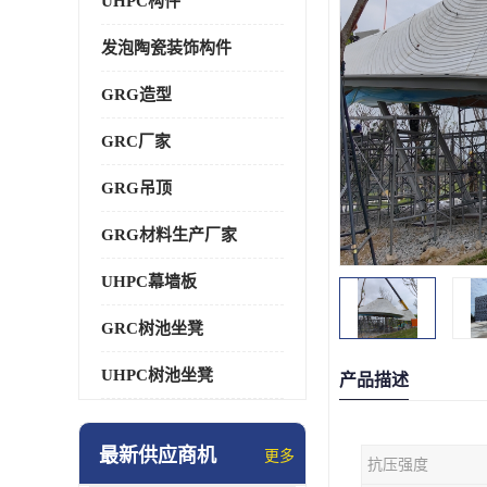
UHPC构件
发泡陶瓷装饰构件
GRG造型
GRC厂家
GRG吊顶
GRG材料生产厂家
UHPC幕墙板
GRC树池坐凳
UHPC树池坐凳
产品描述
最新供应商机
更多
抗压强度