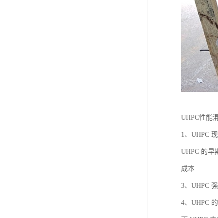
UHPC性能
1、UHP
UHPC 
成本
3、UHP
4、UHPC