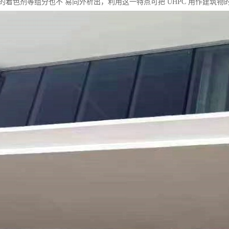
 中的着色剂等组分也不 易向外析出，利用这一特点可把 UHPC 用作建筑