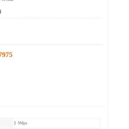
墙
7975
》9Mpa