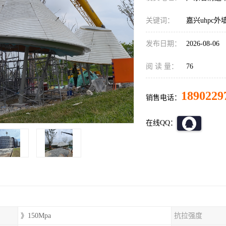
关键词：
嘉兴uhpc外
发布日期：
2026-08-06
阅 读 量：
76
1890229
销售电话：
在线QQ：
》150Mpa
抗拉强度