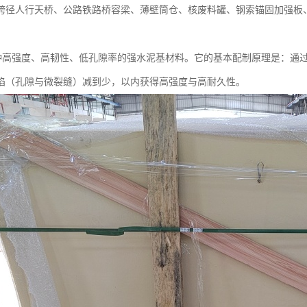
跨径人行天桥、公路铁路桥容梁、薄壁筒仓、核废料罐、钢索锚固加强板、
一种高强度、高韧性、低孔隙率的强水泥基材料。它的基本配制原理是：通
陷（孔隙与微裂缝）减到少，以内获得高强度与高耐久性。