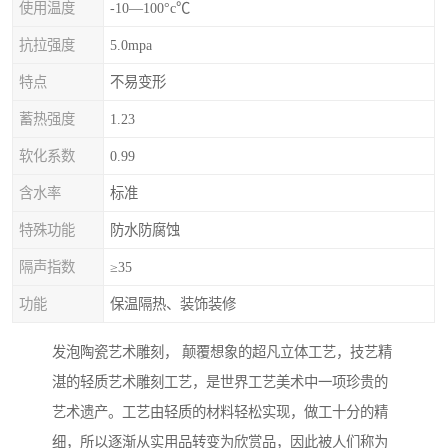
使用温度
-10—100°c℃
抗拉强度
5.0mpa
特点
不易变形
蓄热强度
1.23
软化系数
0.99
含水率
标准
特殊功能
防水防腐蚀
隔声指数
≥35
功能
保温隔热、装饰装修
发泡陶瓷艺术雕刻， 颠覆想象的超凡立体工艺，技艺精
湛的轻质艺术雕刻工艺，是世界工艺美术中一项珍贵的
艺术遗产。工艺由轻质的材料轻松实现，做工十分的精
细，所以逐渐从实用品转变为欣赏品，因此被人们称为