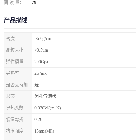
阅 读 量：
79
产品描述
密度
≥6.0g/cm
晶粒大小
<0.5um
弹性模量
200Gpa
导热率
2w/mk
是否支持加工定制
是
形态
闭孔气泡状
导热系数
0.030W/(m·K)
低温弯折
0.26
抗压强度
15mpaMPa