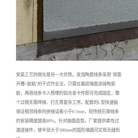
安装工艺的简化是另一大优势。发泡陶瓷线条采用"背面
开槽+胶粘"的干式作业法，只需在基层墙面涂抹陶瓷
胶，再将线条卡入预埋的铝合金卡件即可完成固定，整
个过程无需焊接、打孔等复杂工序。配套的L型快速能
保证相邻线条的拼接误差小于0.5mm，较传统石膏线条
的安装精度提高80%。针对曲面造型，厂家提供柔性过
渡连接件，使半径大于500mm的弧形墙面可实现无缝衔