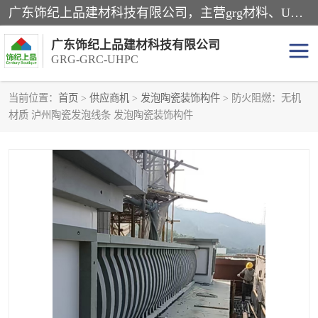
广东饰纪上品建材科技有限公司，主营grg材料、UHPC板、grc构件、uhpc幕墙板、grg厂家、grc厂家、uhpc厂家、GRG吊顶、grg石膏板、grg构件、外墙grc线条、grg造型、grg材料定制，uhpc高性能混凝土，uhpc构件，uhpc镂空挂板，grg材料生产厂家，广东grg厂家，广东grc厂家，联系方式*，2万平厂房，如果您对我公司的产品服务感兴趣，请联系我们。
广东饰纪上品建材科技有限公司
GRG-GRC-UHPC
当前位置：
首页
>
供应商机
>
发泡陶瓷装饰构件
> 防火阻燃：无机
材质 泸州陶瓷发泡线条 发泡陶瓷装饰构件
GRG构件
GRC构件
UHPC构件
发泡陶瓷装饰构件
GRG造型
GRC厂家
GRG吊顶
GRG材料生产厂家
UHPC幕墙板
GRC树池坐凳
UHPC树池坐凳