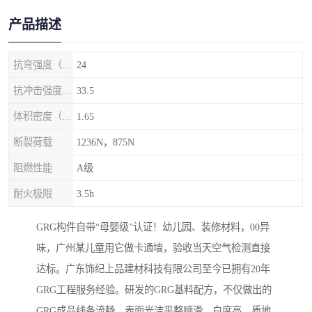
产品描述
抗弯强度（MPa）
24
抗冲击强度（kj/m2）
33.5
体积密度（g/cm3)
1.65
断裂荷载
1236N，875N
阻燃性能
A级
耐火极限
3.5h
GRG构件自带“母婴级”认证！幼儿园、装修材料，00异
味，广州某儿童用它做卡通墙，验收当天空气检测直接
达标。广东饰纪上品建材科技有限公司至今已拥有20年
GRG工程服务经验。研发的GRG基料配方，不仅做出的
GRG成品线条流畅、表面光洁平整顺滑、白度高、质地