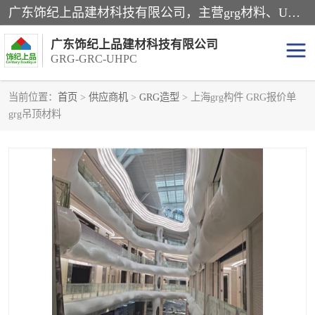
广东饰纪上品建材科技有限公司，主营grg材料、UHPC板、grc构件、uhpc幕墙板、grg厂家、grc厂家、uhpc厂家、GRG吊顶、grg石膏板、grg构件、外墙grc线条、grg造型、grg材料定制，uhpc高性能混凝土，uhpc构件，uhpc镂空挂板，grg材料生产厂家，广东grg厂家，广东grc厂家，联系方式*，2万平厂房，如果您对我公司的产品服务感兴趣，请联系我们。
广东饰纪上品建材科技有限公司
GRG-GRC-UHPC
当前位置：
首页
>
供应商机
>
GRG造型
> 上海grg构件 GRG报价单
grg吊顶材料
GRG构件
GRC构件
UHPC构件
发泡陶瓷装饰构件
GRG造型
GRC厂家
GRG吊顶
GRG材料生产厂家
UHPC幕墙板
GRC树池坐凳
UHPC树池坐凳