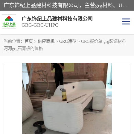
广东饰纪上品建材科技有限公司，主营grg材料、UHPC板、grc构件、uhpc幕墙板、grg厂家、grc厂家、uhpc厂家、GRG吊顶、grg石膏板、grg构件、外墙grc线条、grg造型、grg材料定制，uhpc高性能混凝土，uhpc构件，uhpc镂空挂板，grg材料生产厂家，广东grg厂家，广东grc厂家，联系方式*，2万平厂房，如果您对我公司的产品服务感兴趣，请联系我们。
广东饰纪上品建材科技有限公司
GRG-GRC-UHPC
当前位置：
首页
>
供应商机
>
GRG造型
> GRG报价单 grg装饰材料
河源grg石膏板的价格
GRG构件
GRC构件
UHPC构件
发泡陶瓷装饰构件
GRG造型
GRC厂家
GRG吊顶
GRG材料生产厂家
UHPC幕墙板
GRC树池坐凳
UHPC树池坐凳