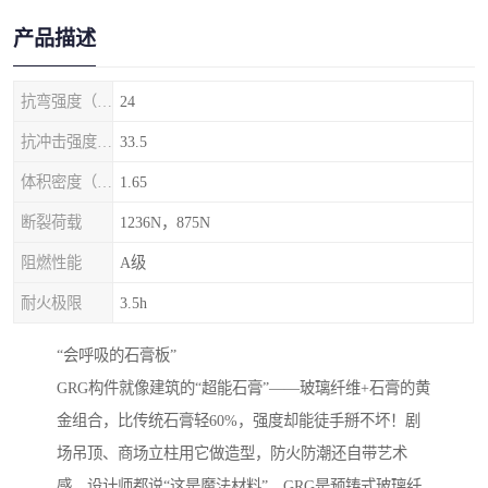
产品描述
抗弯强度（MPa）
24
抗冲击强度（kj/m2）
33.5
体积密度（g/cm3)
1.65
断裂荷载
1236N，875N
阻燃性能
A级
耐火极限
3.5h
‌“会呼吸的石膏板”‌
GRG构件就像建筑的“超能石膏”——玻璃纤维+石膏的黄
金组合，比传统石膏轻60%，强度却能徒手掰不坏！剧
场吊顶、商场立柱用它做造型，防火防潮还自带艺术
感，设计师都说“这是魔法材料”。GRG是预铸式玻璃纤