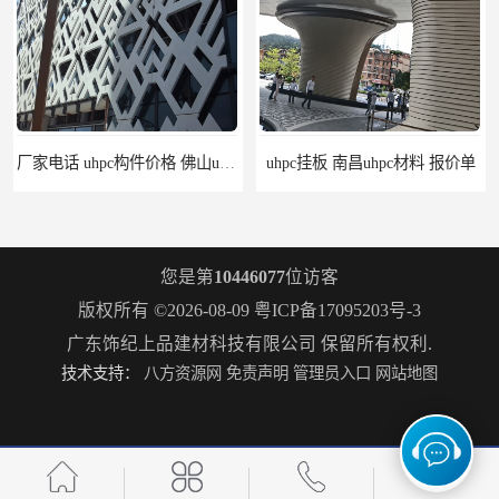
厂家电话 uhpc构件价格 佛山uhpc工厂
uhpc挂板 南昌uhpc材料 报价单
您是第
10446077
位访客
版权所有 ©2026-08-09
粤ICP备17095203号-3
广东饰纪上品建材科技有限公司
保留所有权利.
技术支持：
八方资源网
免责声明
管理员入口
网站地图
构件grc 联系方式 佛山grc吊顶厂家
惠州grc生产厂家 grc欧式构件 20年行业经验