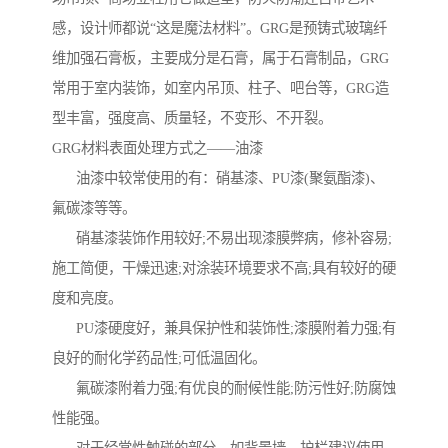
感，设计师都说“这是魔法材料”。GRG是预铸式玻璃纤
维加强石膏板，主要成分是石膏，属于石膏制品，GRG
常用于室内装饰，如室内吊顶、柱子、吧台等，GRG造
型丰富，强度高、质量轻，不变形、不开裂。
GRG材料表面处理方式之——油漆
油漆中较常使用的有：硝基漆、PU漆(聚氨酯漆)、
氟碳漆等等。
硝基漆装饰作用较好;不易出现漆膜弊病，修补容易;
施工简便，干燥迅速;对涂装环境要求不高;具有较好的硬
度和亮度。
PU漆硬度好，兼具保护性和装饰性;漆膜附着力强;有
良好的耐化学药品性;可低温固化。
氟碳漆附着力强;有优良的耐候性能;防污性好;防腐蚀
性能强。