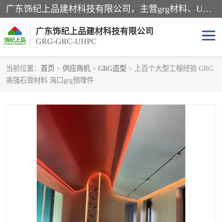
广东饰纪上品建材科技有限公司，主营grg材料、UHPC板、grc构件、uhpc幕墙板、grg厂家、grc厂家、uhpc厂家、GRG吊顶、grg石膏板、grg构件、外墙grc线条、grg造型、grg材料定制，uhpc高性能混凝土，uhpc构件，uhpc镂空挂板，grg材料生产厂家，广东grg厂家，广东grc厂家，联系方式*，2万平厂房，如果您对我公司的产品服务感兴趣，请联系我们。
广东饰纪上品建材科技有限公司
GRG-GRC-UHPC
当前位置：
首页
>
供应商机
>
GRG造型
> 上百个大型工程经验 GRG
高强石膏材料 海口grg预埋件
GRG构件
GRC构件
UHPC构件
发泡陶瓷装饰构件
GRG造型
GRC厂家
GRG吊顶
GRG材料生产厂家
UHPC幕墙板
GRC树池坐凳
UHPC树池坐凳