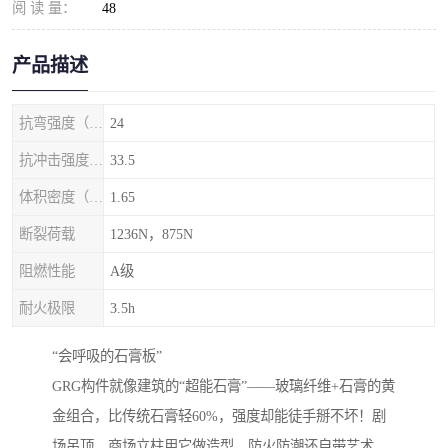
阅 读 量：
48
产品描述
抗弯强度（MPa）
24
抗冲击强度（kj/m2）
33.5
体积密度（g/cm3)
1.65
断裂荷载
1236N，875N
阻燃性能
A级
耐火极限
3.5h
‌“会呼吸的石膏板”‌
GRG构件就像建筑的“超能石膏”——玻璃纤维+石膏的黄
金组合，比传统石膏轻60%，强度却能徒手掰不坏！剧
场吊顶、商场立柱用它做造型，防火防潮还自带艺术