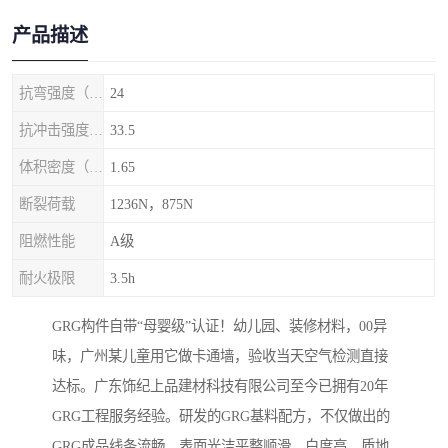
产品描述
抗弯强度（MPa）
24
抗冲击强度（kj/m2）
33.5
体积密度（g/cm3)
1.65
断裂荷载
1236N，875N
阻燃性能
A级
耐火极限
3.5h
GRG构件自带“母婴级”认证！幼儿园、装修材料，00异
味，广州某儿童用它做卡通墙，验收当天空气检测直接
达标。广东饰纪上品建材科技有限公司至今已拥有20年
GRG工程服务经验。研发的GRG基料配方，不仅做出的
GRG成品线条流畅、表面光洁平整顺滑、白度高、质地