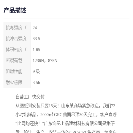
产品描述
抗弯强度（MPa）
24
抗冲击强度（kj/m2）
33.5
体积密度（g/cm3)
1.65
断裂荷载
1236N，875N
阻燃性能
A级
耐火极限
3.5h
自营工厂快交付‌
从图纸到安装只要15天！山东某商场紧急改造，我们72
小时出样品，2000㎡ GRG曲面吊顶30天完工，客户直呼
“比网购还快！”广东饰纪上品建材科技有限公司是集研
发、设计、生产、安装一体的GRG/GRC生产商，为客户