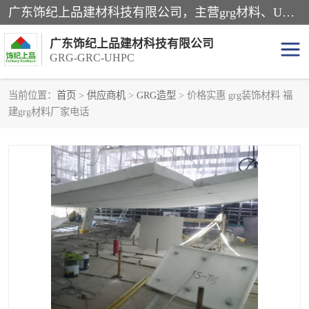
广东饰纪上品建材科技有限公司，主营grg材料、UHPC板、grc构件、uhpc幕墙板、grg厂家、grc厂家、uhpc厂家、GRG吊顶、grg石膏板、grg构件、外墙grc线条、grg造型、grg材料定制，uhpc高性能混凝土，uhpc构件，uhpc镂空挂板，grg材料生产厂家，广东grg厂家，广东grc厂家，联系方式*，2万平厂房，如果您对我公司的产品服务感兴趣，请联系我们。
广东饰纪上品建材科技有限公司
GRG-GRC-UHPC
当前位置：
首页
>
供应商机
>
GRG造型
> 价格实惠 grg装饰材料 福
建grg材料厂家电话
GRG构件
GRC构件
UHPC构件
发泡陶瓷装饰构件
GRG造型
GRC厂家
GRG吊顶
GRG材料生产厂家
UHPC幕墙板
GRC树池坐凳
UHPC树池坐凳