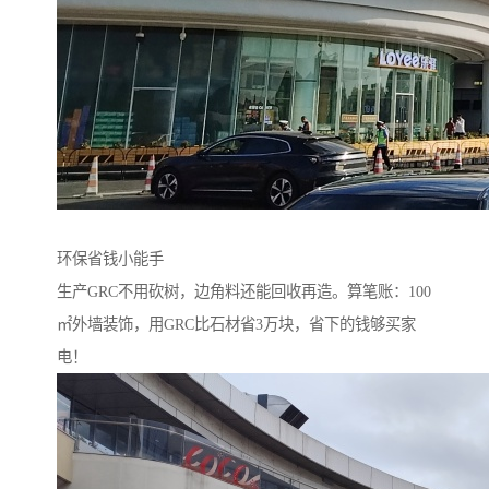
环保省钱小能手‌
生产GRC不用砍树，边角料还能回收再造。算笔账：100
㎡外墙装饰，用GRC比石材省3万块，省下的钱够买家
电！