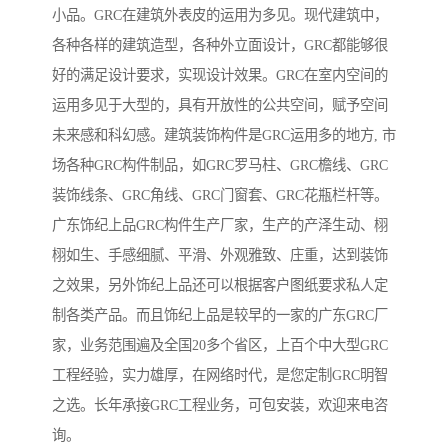
小品。GRC在建筑外表皮的运用为多见。现代建筑中，
各种各样的建筑造型，各种外立面设计，GRC都能够很
好的满足设计要求，实现设计效果。GRC在室内空间的
运用多见于大型的，具有开放性的公共空间，赋予空间
未来感和科幻感。建筑装饰构件是GRC运用多的地方, 市
场各种GRC构件制品，如GRC罗马柱、GRC檐线、GRC
装饰线条、GRC角线、GRC门窗套、GRC花瓶栏杆等。
广东饰纪上品GRC构件生产厂家，生产的产泽生动、栩
栩如生、手感细腻、平滑、外观雅致、庄重，达到装饰
之效果，另外饰纪上品还可以根据客户图纸要求私人定
制各类产品。而且饰纪上品是较早的一家的广东GRC厂
家，业务范围遍及全国20多个省区，上百个中大型GRC
工程经验，实力雄厚，在网络时代，是您定制GRC明智
之选。长年承接GRC工程业务，可包安装，欢迎来电咨
询。