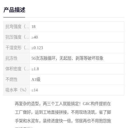
产品描述
抗弯强度（MPa）
18
抗压强度（MPa）
≥40
干湿变形（%）
≤0.123
抗冻性
50次冻融循环，无起层、剥落等破坏现象
体积密度（g/cm3)
≥1.8
不燃性
A1级
吸水率（%）
≤14
再复杂的造型，两三个工人就能搞定！GRC构件提前在
工厂做好，运到工地直接拼接，不用现场浇筑，省了脚
手架和水泥车，装修进度快一倍，邻居再也不用抱怨施