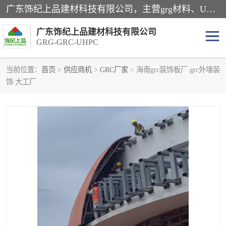
广东饰纪上品建材科技有限公司，主营grg材料、UHPC板、grc构件、uhpc幕墙板、grg厂家、grc厂家、uhpc厂家、GRG吊顶、grg石膏板、grg构件、外墙grc线条、grg造型、grg材料定制，uhpc高性能混凝土，uhpc构件，uhpc镂空挂板，grg材料生产厂家，广东grg厂家，广东grc厂家，联系方式*，2万平厂房，如果您对我公司的产品服务感兴趣，请联系我们。
广东饰纪上品建材科技有限公司
GRG-GRC-UHPC
当前位置：
首页
>
供应商机
>
GRC厂家
> 海南grc装饰板厂 grc外墙装
饰 大工厂
GRG构件
GRC构件
UHPC构件
发泡陶瓷装饰构件
GRG造型
GRC厂家
GRG吊顶
GRG材料生产厂家
UHPC幕墙板
GRC树池坐凳
UHPC树池坐凳