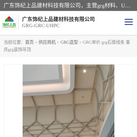
广东饰纪上品建材科技有限公司，主营grg材料、UHPC板、grc构件、uhpc幕墙板、grg厂家、grc厂家、uhpc厂家、GRG吊顶、grg石膏板、grg构件、外墙grc线条、grg造型、grg材料定制，uhpc高性能混凝土，uhpc构件，uhpc镂空挂板，grg材料生产厂家，广东grg厂家，广东grc厂家，联系方式*，2万平厂房，如果您对我公司的产品服务感兴趣，请联系我们。
广东饰纪上品建材科技有限公司
GRG-GRC-UHPC
当前位置：
首页
>
供应商机
>
GRG造型
> GRG单价 grg石膏线条 重
庆grg装饰吊顶
GRG构件
GRC构件
UHPC构件
发泡陶瓷装饰构件
GRG造型
GRC厂家
GRG吊顶
GRG材料生产厂家
UHPC幕墙板
GRC树池坐凳
UHPC树池坐凳