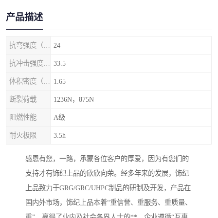
产品描述
抗弯强度（MPa）
24
抗冲击强度（kj/m2）
33.5
体积密度（g/cm3)
1.65
断裂荷载
1236N，875N
阻燃性能
A级
耐火极限
3.5h
感恩有您，一路，承蒙各位客户的厚爱，因为有您们的
支持才有饰纪上品的欣欣向荣。经多年来的发展，饰纪
上品致力于GRG/GRC/UHPC制品的研制及开发，产品在
国内外市场，饰纪上品本着“重信誉、重服务、重质量、
重”，赢得了业内及社会各界人士的**，企业遵循“互惠