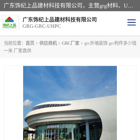
广东饰纪上品建材科技有限公司，主营grg材料、UHPC板、grc构件、uhpc幕墙板、grg厂家、grc厂家、uhpc厂家、GRG吊顶、grg石膏板、grg构件、外墙grc线条、grg造型、grg材料定制，uhpc高性能混凝土，uhpc构件，uhpc镂空挂板，grg材料生产厂家，广东grg厂家，广东grc厂家，联系方式*，2万平厂房，如果您对我公司的产品服务感兴趣，请联系我们。
广东饰纪上品建材科技有限公司
GRG-GRC-UHPC
当前位置：
首页
>
供应商机
>
GRC厂家
> grc外墙装饰 grc构件多少钱
一米 厂家直供
GRG构件
GRC构件
UHPC构件
发泡陶瓷装饰构件
GRG造型
GRC厂家
GRG吊顶
GRG材料生产厂家
UHPC幕墙板
GRC树池坐凳
UHPC树池坐凳