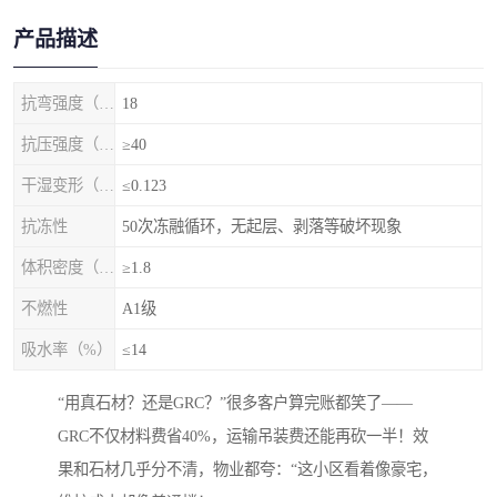
产品描述
抗弯强度（MPa）
18
抗压强度（MPa）
≥40
干湿变形（%）
≤0.123
抗冻性
50次冻融循环，无起层、剥落等破坏现象
体积密度（g/cm3)
≥1.8
不燃性
A1级
吸水率（%）
≤14
“用真石材？还是GRC？”很多客户算完账都笑了——
GRC不仅材料费省40%，运输吊装费还能再砍一半！效
果和石材几乎分不清，物业都夸：“这小区看着像豪宅，