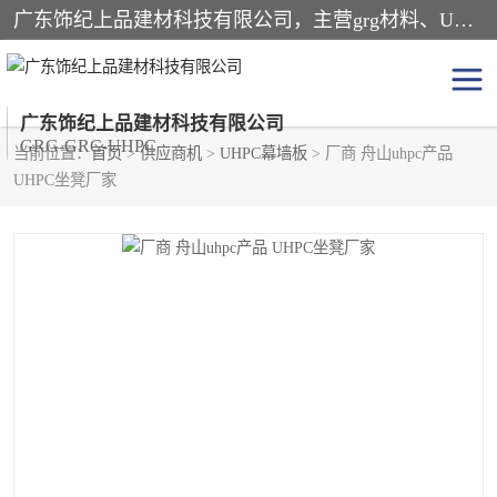
广东饰纪上品建材科技有限公司，主营grg材料、UHPC板、grc构件、uhpc幕墙板、grg厂家、grc厂家、uhpc厂家、GRG吊顶、grg石膏板、grg构件、外墙grc线条、grg造型、grg材料定制，uhpc高性能混凝土，uhpc构件，uhpc镂空挂板，grg材料生产厂家，广东grg厂家，广东grc厂家，联系方式*，2万平厂房，如果您对我公司的产品服务感兴趣，请联系我们。
广东饰纪上品建材科技有限公司
GRG-GRC-UHPC
当前位置：
首页
>
供应商机
>
UHPC幕墙板
> 厂商 舟山uhpc产品
UHPC坐凳厂家
GRG构件
GRC构件
UHPC构件
发泡陶瓷装饰构件
GRG造型
GRC厂家
GRG吊顶
GRG材料生产厂家
UHPC幕墙板
GRC树池坐凳
UHPC树池坐凳