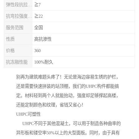
弹性段抗拉强度，MPa
≧7
抗弯拉强度，MPa
≧22
服务范围
全国
性质
高抗渗性
价格
360
抗冻融性能
100%耐久
别再为建筑难题头疼了！无论是海边容易生锈的护栏，
还是需要快速拼装的站顶棚，我们的UHPC构件都能搞
定。材料轻到两个人就能抬动，强度却足够撑起高楼，
还能定制颜色和纹理，省钱又省心！
UHPC可塑性
UHPC不同于其他混凝土，可以用于制造各种曲率的
异形板和镂空率50%以上的大型面板。同时，由于具有