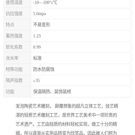
使用温度
-10—100°c℃
抗拉强度
5.0mpa
特点
不易变形
蓄热强度
1.23
软化系数
0.99
含水率
标准
特殊功能
防水防腐蚀
隔声指数
≥35
功能
保温隔热、装饰装修
发泡陶瓷艺术雕刻， 颠覆想象的超凡立体工艺，技艺精
湛的轻质艺术雕刻工艺，是世界工艺美术中一项珍贵的
艺术遗产。工艺由轻质的材料轻松实现，做工十分的精
细，所以逐渐从实用品转变为欣赏品，因此被人们称为