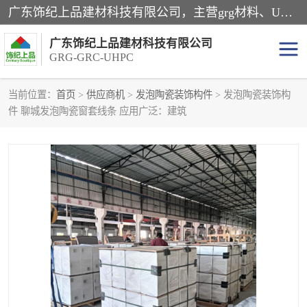
广东饰纪上品建材科技有限公司，主营grg材料、UHPC板、grc构件、uhpc幕墙板、grg厂家、grc厂家、uhpc厂家、GRG吊顶、grg石膏板、grg构件、外墙grc线条、grg造型、grg材料定制，uhpc高性能混凝土，uhpc构件，uhpc镂空挂板，grg材料生产厂家，广东grg厂家，广东grc厂家，联系方式*，2万平厂房，如果您对我公司的产品服务感兴趣，请联系我们。
广东饰纪上品建材科技有限公司
GRG-GRC-UHPC
当前位置：
首页
>
供应商机
>
发泡陶瓷装饰构件
> 发泡陶瓷装饰构
件 聊城发泡陶瓷窗套线条 应用广泛：建筑
GRG构件
GRC构件
UHPC构件
发泡陶瓷装饰构件
GRG造型
GRC厂家
GRG吊顶
GRG材料生产厂家
UHPC幕墙板
GRC树池坐凳
UHPC树池坐凳