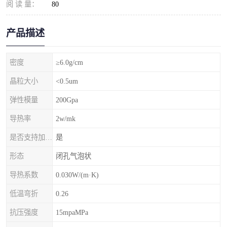
阅 读 量：
80
产品描述
密度
≥6.0g/cm
晶粒大小
<0.5um
弹性模量
200Gpa
导热率
2w/mk
是否支持加工定制
是
形态
闭孔气泡状
导热系数
0.030W/(m·K)
低温弯折
0.26
抗压强度
15mpaMPa