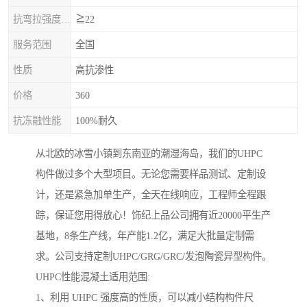
抗弯拉强度，MPa
≧22
服务范围
全国
性质
高抗渗性
价格
360
抗冻融性能
100%耐久
从北欧的冰雪小镇到东南亚的潮湿海岛，我们的UHPC
构件做过多个大型项目。无论您需要样品测试、定制设
计，还是紧急加单生产，全天在线响应，工程师全程跟
踪，保证您用得放心！饰纪上品公司拥有近20000平生产
基地，8条生产线，年产能1.2亿，满足大批量定制需
求。公司支持定制UHPC/GRG/GRC/发泡陶瓷异型构件。
UHPC性能混凝土适用范围:
1、利用 UHPC 强度高的性质，可以减小结构构件尺