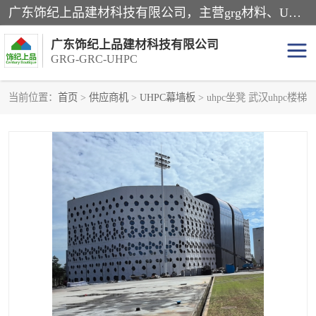
广东饰纪上品建材科技有限公司，主营grg材料、UHPC板、grc构件、uhpc幕墙板、grg厂家、grc厂家、uhpc厂家、GRG吊顶、grg石膏板、grg构件、外墙grc线条、grg造型、grg材料定制，uhpc高性能混凝土，uhpc构件，uhpc镂空挂板，grg材料生产厂家，广东grg厂家，广东grc厂家，联系方式*，2万平厂房，如果您对我公司的产品服务感兴趣，请联系我们。
广东饰纪上品建材科技有限公司
GRG-GRC-UHPC
当前位置：
首页
>
供应商机
>
UHPC幕墙板
> uhpc坐凳 武汉uhpc楼梯
GRG构件
GRC构件
UHPC构件
发泡陶瓷装饰构件
GRG造型
GRC厂家
GRG吊顶
GRG材料生产厂家
UHPC幕墙板
GRC树池坐凳
UHPC树池坐凳