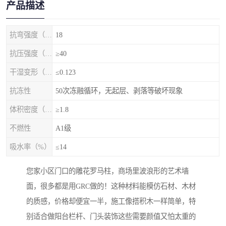
产品描述
抗弯强度（MPa）
18
抗压强度（MPa）
≥40
干湿变形（%）
≤0.123
抗冻性
50次冻融循环，无起层、剥落等破坏现象
体积密度（g/cm3)
≥1.8
不燃性
A1级
吸水率（%）
≤14
您家小区门口的雕花罗马柱，商场里波浪形的艺术墙
面，很多都是用GRC做的！这种材料能模仿石材、木材
的质感，价格却便宜一半，施工像搭积木一样简单，特
别适合做阳台栏杆、门头装饰这些需要颜值又怕太重的