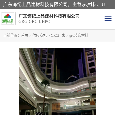
广东饰纪上品建材科技有限公司，主营grg材料、UHPC板、grc构件、uhpc幕墙板、grg厂家、grc厂家、uhpc厂家、GRG吊顶、grg石膏板、grg构件、外墙grc线条、grg造型、grg材料定制，uhpc高性能混凝土，uhpc构件，uhpc镂空挂板，grg材料生产厂家，广东grg厂家，广东grc厂家，联系方式*，2万平厂房，如果您对我公司的产品服务感兴趣，请联系我们。
广东饰纪上品建材科技有限公司
GRG-GRC-UHPC
当前位置：
首页
>
供应商机
>
GRC厂家
> grc装饰材料
GRG构件
GRC构件
UHPC构件
发泡陶瓷装饰构件
GRG造型
GRC厂家
GRG吊顶
GRG材料生产厂家
UHPC幕墙板
GRC树池坐凳
UHPC树池坐凳