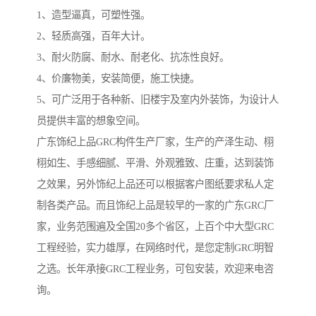
1、造型逼真，可塑性强。
2、轻质高强，百年大计。
3、耐火防腐、耐水、耐老化、抗冻性良好。
4、价廉物美，安装简便，施工快捷。
5、可广泛用于各种新、旧楼宇及室内外装饰，为设计人
员提供丰富的想象空间。
广东饰纪上品GRC构件生产厂家，生产的产泽生动、栩
栩如生、手感细腻、平滑、外观雅致、庄重，达到装饰
之效果，另外饰纪上品还可以根据客户图纸要求私人定
制各类产品。而且饰纪上品是较早的一家的广东GRC厂
家，业务范围遍及全国20多个省区，上百个中大型GRC
工程经验，实力雄厚，在网络时代，是您定制GRC明智
之选。长年承接GRC工程业务，可包安装，欢迎来电咨
询。