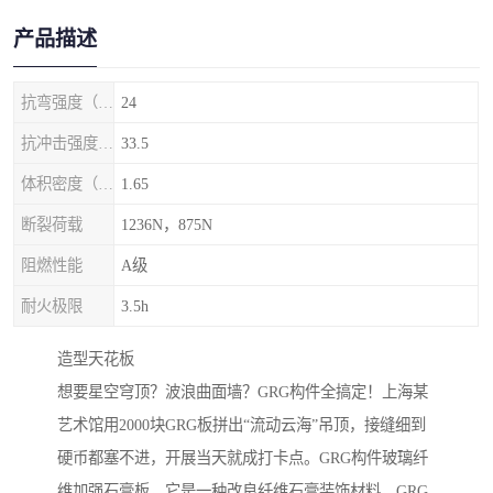
产品描述
抗弯强度（MPa）
24
抗冲击强度（kj/m2）
33.5
体积密度（g/cm3)
1.65
断裂荷载
1236N，875N
阻燃性能
A级
耐火极限
3.5h
‌造型天花板‌
想要星空穹顶？波浪曲面墙？GRG构件全搞定！上海某
艺术馆用2000块GRG板拼出“流动云海”吊顶，接缝细到
硬币都塞不进，开展当天就成打卡点。GRG构件玻璃纤
维加强石膏板，它是一种改良纤维石膏装饰材料，GRG