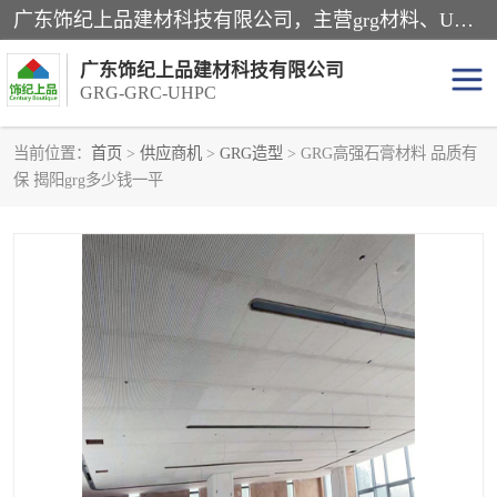
广东饰纪上品建材科技有限公司，主营grg材料、UHPC板、grc构件、uhpc幕墙板、grg厂家、grc厂家、uhpc厂家、GRG吊顶、grg石膏板、grg构件、外墙grc线条、grg造型、grg材料定制，uhpc高性能混凝土，uhpc构件，uhpc镂空挂板，grg材料生产厂家，广东grg厂家，广东grc厂家，联系方式*，2万平厂房，如果您对我公司的产品服务感兴趣，请联系我们。
广东饰纪上品建材科技有限公司
GRG-GRC-UHPC
当前位置：
首页
>
供应商机
>
GRG造型
> GRG高强石膏材料 品质有
保 揭阳grg多少钱一平
GRG构件
GRC构件
UHPC构件
发泡陶瓷装饰构件
GRG造型
GRC厂家
GRG吊顶
GRG材料生产厂家
UHPC幕墙板
GRC树池坐凳
UHPC树池坐凳